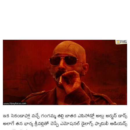
ఇక సెకండాఫ్లో వచ్చే గంగమ్మ తల్లి జాతర ఎపిసోడ్లో అల్లు అర్జున్ డాన్స్
అలాగే తన భార్య శ్రీవల్లితో చెప్పే ఎమోషనల్ డైలాగ్స్ ఫ్యామిలీ ఆడియన్స్