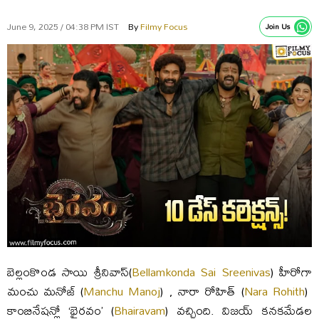
June 9, 2025 / 04:38 PM IST
By
Filmy Focus
Join Us
బెల్లంకొండ సాయి శ్రీనివాస్(
Bellamkonda Sai Sreenivas
) హీరోగా
మంచు మనోజ్ (
Manchu Manoj
) , నారా రోహిత్ (
Nara Rohith
)
కాంబినేషన్లో ‘భైరవం’ (
Bhairavam
) వచ్చింది. విజయ్ కనకమేడల