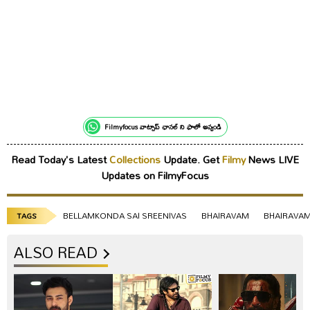
Filmyfocus వాట్సాప్ ఛానల్ ని ఫాలో అవ్వండి
Read Today's Latest
Collections
Update. Get
Filmy
News LIVE
Updates on FilmyFocus
BELLAMKONDA SAI SREENIVAS
BHAIRAVAM
BHAIRAVAM
TAGS
ALSO READ