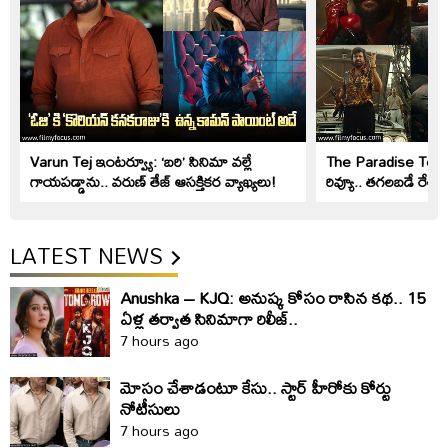
Varun Tej ఇంటర్వ్యూ: ‘బరి’ సినిమా వల్లే
The Paradise Teaser
గాయపడ్డాను.. వరుణ్ తేజ్ ఆసక్తికర వ్యాఖ్యలు!
రివ్యూ.. తగలబడే రేంజ్
LATEST NEWS
Anushka – KJQ: అనుష్క కోసం రాసిన కథ.. 15
ఏళ్ల తర్వాత సినిమాగా రిలీజ్‌..
7 hours ago
మోసం చేశాడంటూ కేసు.. స్టార్‌ హీరోకు కోర్టు
నోటీసులు
7 hours ago