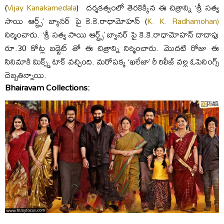
(
Vijay Kanakamedala
) దర్శకత్వంలో తెరకెక్కిన ఈ చిత్రాన్ని ‘శ్రీ సత్య
సాయి ఆర్ట్స్’ బ్యానర్ పై కె.కె.రాధామోహన్ (
K. K. Radhamohan)
నిర్మించారు. ‘శ్రీ సత్య సాయి ఆర్ట్స్’ బ్యానర్ పై కె.కె.రాధామోహన్ దాదాపు
రూ.30 కోట్ల బడ్జెట్ తో ఈ చిత్రాన్ని నిర్మించారు. మొదటి రోజు ఈ
సినిమాకి మిక్స్డ్ టాక్ వచ్చింది. మరోపక్క ‘ఖలేజా’ రీ రిలీజ్ వల్ల ఓపెనింగ్స్
దెబ్బతిన్నాయి.
Bhairavam Collections: