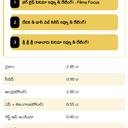
1
థగ్ లైఫ్ సినిమా రివ్యూ & రేటింగ్! - Filmy Focus
2
దేవిక & డానీ వెబ్ సిరీస్ రివ్యూ & రేటింగ్!
3
శ్రీ శ్రీ శ్రీ రాజావారు సినిమా రివ్యూ & రేటింగ్!
నైజాం
2.85 cr
సీడెడ్
0.90 cr
ఆంధ్ర(టోటల్)
2.80 cr
ఏపీ + తెలంగాణ(టోటల్)
6.55 cr
రెస్ట్ ఆఫ్ ఇండియా
0.40 cr