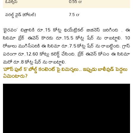
ఓవర్సీస్
0.55 cr
వరల్డ్ వైడ్ (టోటల్)
7.5 cr
‘భైరవం’ చిత్రానికి రూ.15 కోట్ల థియేట్రికల్ బిజినెస్ జరిగింది . ఈ
సినిమా బ్రేక్ ఈవెన్ కొరకు రూ.15.5 కోట్ల షేర్ ను రాబట్టాలి. 10
రోజులు ముగిసేసరికి ఈ సినిమా రూ.7.5 కోట్ల షేర్ ను రాబట్టింది. గ్రాస్
పరంగా రూ.12.60 కోట్లు కలెక్ట్ చేసింది. బ్రేక్ ఈవెన్ కోసం ఈ సినిమా
మరో రూ.8 కోట్ల షేర్ ను రాబట్టాలి.
‘హౌస్ ఫుల్ 5’ బోల్డ్ కంటెంట్ పై విమర్శలు.. ఇప్పుడు బాలీవుడ్ పెద్దలు
ఏమంటారు?