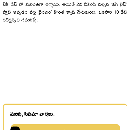
వీక్ డేస్ లో మరింతగా తగ్గాయి. అయితే 2వ వీకెండ్ వచ్చిన ‘థగ్ లైఫ్’
ఫ్లాప్ అవ్వడం వల్ల ‘భైరవం’ కొంత క్యాష్ చేసుకుంది. ఒకసారి 10 డేస్
కలెక్షన్స్ ని గమనిస్తే :
మరిన్ని సినిమా వార్తలు.