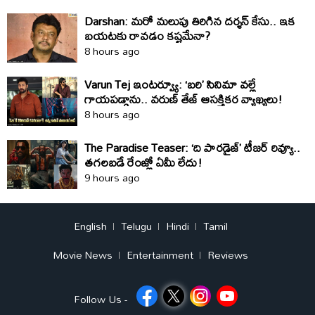
Darshan: మరో మలుపు తిరిగిన దర్శన్‌ కేసు.. ఇక
బయటకు రావడం కష్టమేనా?
8 hours ago
Varun Tej ఇంటర్వ్యూ: ‘బరి’ సినిమా వల్లే
గాయపడ్డాను.. వరుణ్ తేజ్ ఆసక్తికర వ్యాఖ్యలు!
8 hours ago
The Paradise Teaser: ‘ది పారడైజ్’ టీజర్ రివ్యూ..
తగలబడే రేంజ్లో ఏమీ లేదు!
9 hours ago
English
Telugu
Hindi
Tamil
Movie News
Entertainment
Reviews
Follow Us -