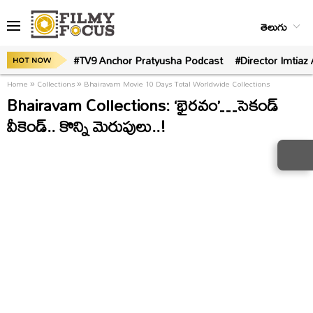
తెలుగు
#TV9 Anchor Pratyusha Podcast
#Director Imtiaz 
HOT NOW
Home
»
Collections
»
Bhairavam Movie 10 Days Total Worldwide Collections
Bhairavam Collections: ‘భైరవం’…సెకండ్
వీకెండ్.. కొన్ని మెరుపులు..!