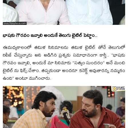
భాషకు గౌరవం ఇవ్వాలి అందుకే తెలుగు టైటిల్ పెట్టాం..
ఈమధ్యకాలంలో తమిళ సినిమాలను తమిళ టైటిల్ తోనే తెలుగులో
రిలీజ్ చేస్తున్నారు అని అడిగిన ప్రశ్నకు సమాధానంగా కార్తీ.. “భాషకు
గౌరవం ఇవ్వాలి, అందుకే మా సినిమాకు “సత్యం సుందరం” అనే మంచి
టైటిల్ ను ఫిక్స్ చేశాం. తప్పకుండా అందరూ కనెక్ట్ అవుతారన్న నమ్మకం
ఉంది” అంటూ ముగించారు.