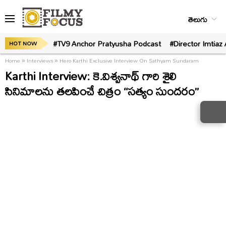
తెలుగు
#TV9 Anchor Pratyusha Podcast
#Director Imtiaz 
HOT NOW
Home
»
Interviews
»
Hero Karthi Exclusive Interview On Sathyam Sundaram
Karthi Interview: కె.విశ్వనాథ్ గారి శైలి
సినిమాలను తలపించే చిత్రం “సత్యం సుందరం”