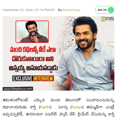
September 23, 2024 / 07:14 PM IST
By
Filmy Focus
Join Us
తమిళంలోకంటే ఎక్కువ మంది తెలుగులో సంపాదించుకున్న
కథానాయకుడు కార్తీ (
Karthi
) . సూర్య (
Suriya
) తమ్ముడిగా ఎంట్రీ
ఇచ్చినప్పటికీ, తనకంటూ సపరేట్ ఫ్యాన్ బేస్ క్రియేట్ చేసుకున్న కార్తీ