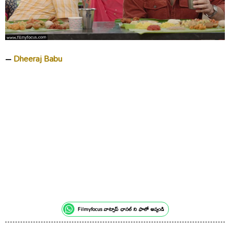
–
Dheeraj Babu
Filmyfocus వాట్సాప్ ఛానల్ ని ఫాలో అవ్వండి