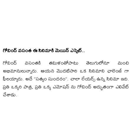
గోవింద్ వసంత ఈ సినిమాకి మెయిన్ ఎస్సెట్..
గోవింద్ వసంతకి తమిళంతోపాటు తెలుగులోనూ మంచి
అభిమానులున్నారు. ఆయన మొదటిసారి ఒక సినిమాని ఛాలెంజ్ గా
ఫీలయ్యారు. అదే “సత్యం సుందరం”. చాలా లేయర్స్ ఉన్న సినిమా ఇది.
ప్రతి ఒక్కరి పాత్ర, ప్రతి ఒక్క ఎమోషన్ ను గోవింద్ అద్భుతంగా ఎలివేట్
చేశాడు.