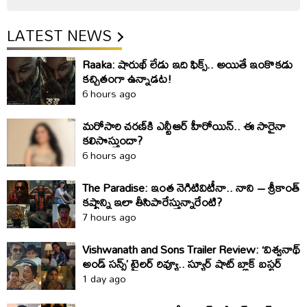
LATEST NEWS
Raaka: షారుఖ్‌ లేడు ఇది ఫిక్స్‌.. అయితే ఇంకొకడు
కచ్చితంగా ఉన్నాడట!
6 hours ago
మరోసారి చరణ్‌కి ఎన్టీఆర్‌ హీరోయిన్‌.. ఈ సారైనా
కలిసొస్తుందా?
6 hours ago
The Paradise: ఇంత నెగిటివిటీనా.. నాని – శ్రీకాంత్‌
కష్టాన్ని ఇలా తీసిపారేస్తున్నారేంటి?
7 hours ago
Vishwanath and Sons Trailer Review: ‘విశ్వనాథ్
అండ్ సన్స్’ ట్రైలర్ రివ్యూ.. స్యూర్ షాట్ బ్లాక్ బస్టర్
1 day ago