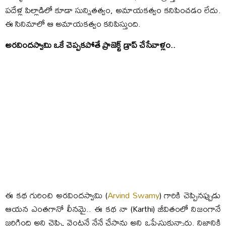
పదేళ్ల పిల్లాడిలో కూడా సున్నితత్వం, అమాయకత్వం కనిపించడం లేదు.
ఈ సినిమాలో ఆ అమాయకత్వం కనిపిస్తుంది.
అరవిందస్వామి ఒకే చెప్పకపోతే ప్రాజెక్ట్ డ్రాప్ చేసేవాళ్లం..
ఈ కథ గురించి అరవిందస్వామి (
Arvind Swamy
) గారికి చెప్పినప్పుడు
ఆయన ఎంతగానో లీనమై.. ఈ కథ నా (Karthi) జీవితంలో నిజంగానే
జరిగింది అని చెప్పి, వెంటనే నేనే చేస్తాను అని ఒప్పేసుకున్నారు. నిజానికి