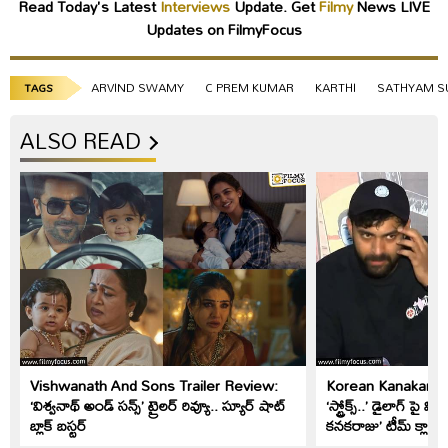
Read Today's Latest
Interviews
Update. Get
Filmy
News LIVE
Updates on FilmyFocus
ARVIND SWAMY
C PREM KUMAR
KARTHI
SATHYAM 
TAGS
ALSO READ
Vishwanath And Sons Trailer Review:
Korean Kanakaraju: 
‘విశ్వనాథ్ అండ్ సన్స్’ ట్రైలర్ రివ్యూ.. స్యూర్ షాట్
‘స్ట్రోక్స్..’ డైలాగ్ పై 
బ్లాక్ బస్టర్
కనకరాజు’ టీమ్ క్లారిట