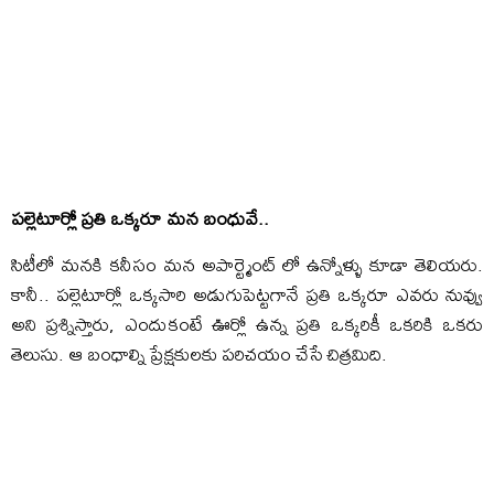
పల్లెటూర్లో ప్రతి ఒక్కరూ మన బంధువే..
సిటీలో మనకి కనీసం మన అపార్ట్మెంట్ లో ఉన్నోళ్ళు కూడా తెలియరు.
కానీ.. పల్లెటూర్లో ఒక్కసారి అడుగుపెట్టగానే ప్రతి ఒక్కరూ ఎవరు నువ్వు
అని ప్రశ్నిస్తారు, ఎందుకంటే ఊర్లో ఉన్న ప్రతి ఒక్కరికీ ఒకరికి ఒకరు
తెలుసు. ఆ బంధాల్ని ప్రేక్షకులకు పరిచయం చేసే చిత్రమిది.