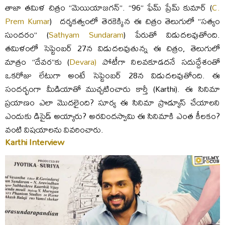
తాజా తమిళ చిత్రం “మెయియాజగన్”. “96” ఫేమ్ ప్రేమ్ కుమార్ (
C.
Prem Kumar
) దర్శకత్వంలో తెరకెక్కిన ఈ చిత్రం తెలుగులో “సత్యం
సుందరం” (
Sathyam Sundaram
) పేరుతో విడుదలవుతోంది.
తమిళంలో సెప్టెంబర్ 27న విడుదలవుతున్న ఈ చిత్రం, తెలుగులో
మాత్రం “దేవర”కు (
Devara)
పోటీగా నిలవకూడదనే సదుద్దేశంతో
ఒకరోజు లేటుగా అంటే సెప్టెంబర్ 28న విడుదలవుతోంది. ఈ
సందర్భంగా మీడియాతో ముచ్చటించారు కార్తీ (Karthi). ఈ సినిమా
ప్రయాణం ఎలా మొదలైంది? సూర్య ఈ సినిమా ప్రొడ్యూస్ చేయాలని
ఎందుకు డిసైడ్ అయ్యారు? అరవిందస్వామి ఈ సినిమాకి ఎంత కీలకం?
వంటి విషయాలను వివరించారు.
Karthi Interview