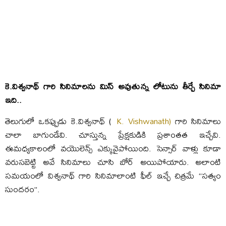
కె.విశ్వనాథ్ గారి సినిమాలను మిస్ అవుతున్న లోటును తీర్చే సినిమా
ఇది..
తెలుగులో ఒకప్పుడు కె.విశ్వనాథ్ (
K. Vishwanath)
గారి సినిమాలు
చాలా బాగుండేవి. చూస్తున్న ప్రేక్షకుడికి ప్రశాంతత ఇచ్చేవి.
ఈమధ్యకాలంలో వయొలెన్స్ ఎక్కువైపోయింది. సెన్సార్ వాళ్లు కూడా
వరుసబెట్టి అవే సినిమాలు చూసి బోర్ అయిపోయారు. అలాంటి
సమయంలో విశ్వనాథ్ గారి సినిమాలాంటి ఫీల్ ఇచ్చే చిత్రమే “సత్యం
సుందరం”.