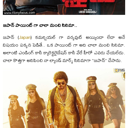
జపాన్ పాయింట్ గా చాలా మంచి సినిమా..
జపాన్ (
Japan
) కమర్షియల్ గా వర్కవుట్ అయ్యిందా లేదా అనే
విషయం పక్కన పెడితే.. ఒక పాయింట్ గా అది చాలా మంచి సినిమా.
అలాంటి ఎండింగ్ కానీ క్యారెక్టరైజేషన్ కానీ వేరే హీరో ఎవరు చేయలేదు.
చాలా కొత్తగా అనిపించి నా ల్యాండ్ మార్క్ సినిమాగా “జపాన్” చేసాను.