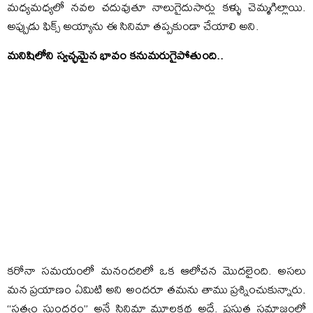
మధ్యమధ్యలో నవల చదువుతూ నాలుగైదుసార్లు కళ్ళు చెమ్మగిల్లాయి.
అప్పుడు ఫిక్స్ అయ్యాను ఈ సినిమా తప్పకుండా చేయాలి అని.
మనిషిలోని స్వచ్ఛమైన భావం కనుమరుగైపోతుంది..
కరోనా సమయంలో మనందరిలో ఒక ఆలోచన మొదలైంది. అసలు
మన ప్రయాణం ఏమిటి అని అందరూ తమను తాము ప్రశ్నించుకున్నారు.
“సత్యం సుందరం” అనే సినిమా మూలకథ అదే. ప్రస్తుత సమాజంలో