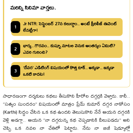
మరిన్ని సినిమా వార్తలు.
Jr NTR: సెప్టెంబర్ 27న కలుద్దాం.. అంటే ప్రీరిలీజ్ ఈవెంట్
1
లేనట్లేగా!
భార్య.. గౌరవం.. కుష్బూ మాటల వెనుక ఆంతర్యం ఏమిటి?
2
ఎవరి గురించి?
‘దేవర’ ఎడిటింగ్‌ విషయంలో కొత్త టాక్‌.. అక్కడా.. ఇక్కడా
3
ఒకటి కాదట!
సాధారణంగా దర్శకులు కథలు తీసుకొని హీరోల దగ్గర్రకి వెళ్తారు. కానీ..
“సత్యం సుందరం” విషయంలో మాత్రం ప్రేమ్ కుమార్ దగ్గర నాకోసం
(Karthi) సిద్ధం చేసిన ఒక కథ ఉందని తెలుసుకొని నేనే ఆయన దగ్గరకి
వెళ్లి అడగ్గా.. ఆయన “నా దగ్గరున్న కథ చెప్పడానికి వీలుపడదు” అని
చెప్పి ఒక నవల నా చేతిలో పెట్టారు. నేను నా బిజీ షెడ్యూల్లో