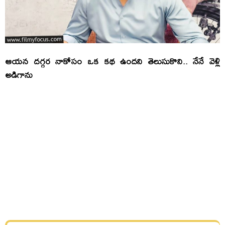
ఆయన దగ్గర నాకోసం ఒక కథ ఉందని తెలుసుకొని.. నేనే వెళ్లి
అడిగాను