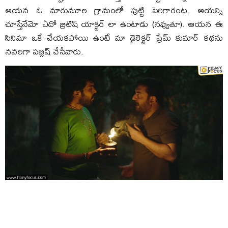
ఆయన ఓ మారుమూల గ్రామంలో పుట్టి పెరిగారంట. ఆయన్ని
చూస్తేనేమో ఏదో బ్రిటిష్ యాక్టర్ లా ఉంటాడు (నవ్వుతూ). ఆయన ఈ
సినిమా ఒకే చేయకపోయి ఉంటే మా డైరెక్టర్ ప్రేమ్ కుమార్ కథను
నవలగా పబ్లిష్ చేసేవారు.