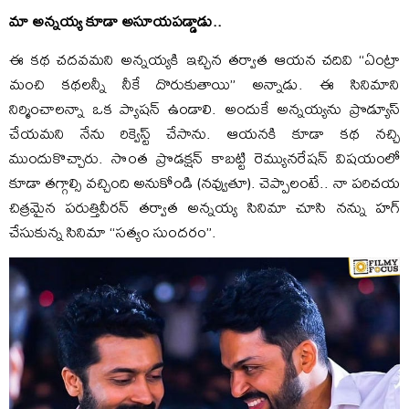
మా అన్నయ్య కూడా అసూయపడ్డాడు..
ఈ కథ చదవమని అన్నయ్యకి ఇచ్చిన తర్వాత ఆయన చదివి “ఏంట్రా
మంచి కథలన్నీ నీకే దొరుకుతాయి” అన్నాడు. ఈ సినిమాని
నిర్మించాలన్నా ఒక ప్యాషన్ ఉండాలి. అందుకే అన్నయ్యను ప్రొడ్యూస్
చేయమని నేను రిక్వెస్ట్ చేసాను. ఆయనకి కూడా కథ నచ్చి
ముందుకొచ్చారు. సొంత ప్రొడక్షన్ కాబట్టి రెమ్యునరేషన్ విషయంలో
కూడా తగ్గాల్సి వచ్చింది అనుకోండి (నవ్వుతూ). చెప్పాలంటే.. నా పరిచయ
చిత్రమైన పరుత్తివీరన్ తర్వాత అన్నయ్య సినిమా చూసి నన్ను హగ్
చేసుకున్న సినిమా “సత్యం సుందరం”.