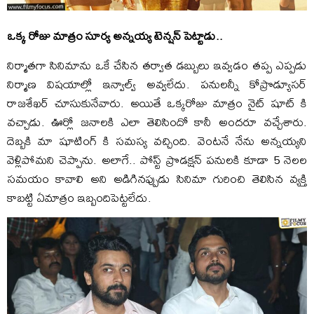
ఒక్క రోజు మాత్రం సూర్య అన్నయ్య టెన్షన్ పెట్టాడు..
నిర్మాతగా సినిమాను ఒకే చేసిన తర్వాత డబ్బులు ఇవ్వడం తప్ప ఎప్పడు
నిర్మాణ విషయాల్లో ఇన్వాల్వ్ అవ్వలేదు. పనులన్నీ కోప్రొడ్యూసర్
రాజశేఖర్ చూసుకునేవారు. అయితే ఒక్కరోజు మాత్రం నైట్ షూట్ కి
వచ్చాడు. ఊర్లో జనాలకి ఎలా తెలిసిందో కానీ అందరూ వచ్చేశారు.
దెబ్బకి మా షూటింగ్ కి సమస్య వచ్చింది. వెంటనే నేను అన్నయ్యని
వెళ్లిపోమని చెప్పాను. అలాగే.. పోస్ట్ ప్రొడక్షన్ పనులకి కూడా 5 నెలల
సమయం కావాలి అని అడిగినప్పుడు సినిమా గురించి తెలిసిన వ్యక్తి
కాబట్టి ఏమాత్రం ఇబ్బందిపెట్టలేదు.