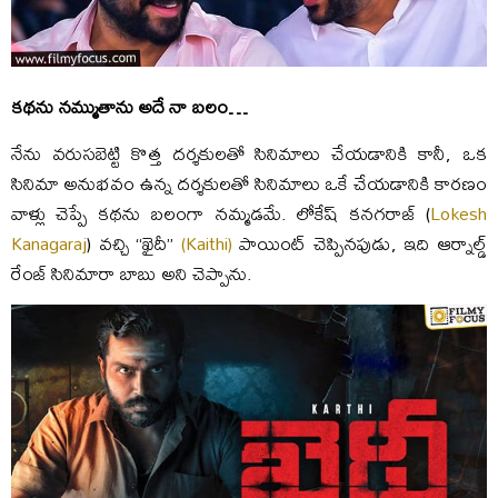
కథను నమ్ముతాను అదే నా బలం…
నేను వరుసబెట్టి కొత్త దర్శకులతో సినిమాలు చేయడానికి కానీ, ఒక
సినిమా అనుభవం ఉన్న దర్శకులతో సినిమాలు ఒకే చేయడానికి కారణం
వాళ్లు చెప్పే కథను బలంగా నమ్మడమే. లోకేష్ కనగరాజ్ (
Lokesh
Kanagaraj
) వచ్చి “ఖైదీ”
(Kaithi)
పాయింట్ చెప్పినపుడు, ఇది ఆర్నాల్డ్
రేంజ్ సినిమారా బాబు అని చెప్పాను.