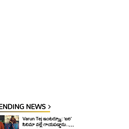
ENDING NEWS
Varun Tej ఇంటర్వ్యూ: ‘బరి’
సినిమా వల్లే గాయపడ్డాను..