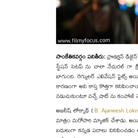
సాంకేతికవర్గం పనితీరు:
ప్రొడక్షన్ డిజై
స్టేషన్ సెటప్ ను చాలా నేచురల్ గా క్
బాగుంది. రెగ్యులర్ ఎలివేషన్ ఫైట్స్ అయి
కారణంగా అవి కాస్త కొత్తగా కనిపించాయి. 
నడుచుకుంటూ వచ్చే షాట్ ను కంపోజ్ చ
అజనీష్ లోక్నాథ్ (
B. Ajaneesh Lokn
మాత్రం మరోసారి మ్యాజిక్ చేశాడు. అయిత
బదులుగా కన్నడ పదాలు వినిపించడం అన