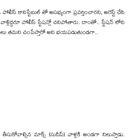
 పోలీస్ కానిస్టేబుల్ తో అసభ్యంగా ప్రవర్తించారని, అరెస్ట్ చేసి
 వాళ్లిద్దరూ పోలీస్ స్టేషన్లో చనిపోతారు. దాంతో.. స్టేషన్ లోని
షులు తమని చంపేస్తారో అని భయపడుతుండగా..
ీసుకోవాల్సిన మాక్స్ (సుదీప్) వాళ్లకి అండగా నిలుస్తాడు.