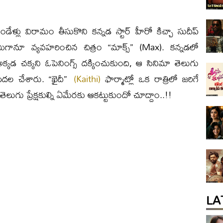
ేళ్లు విరామం తీసుకొని కన్నడ స్టార్ హీరో కిచ్చా సుదీప్
ామిగానూ వ్యవహరించిన చిత్రం “మాక్స్” (Max). కన్నడలో
కడ చక్కని ఓపెనింగ్స్ దక్కించుకుంది, ఆ సినిమా తెలుగు
ుదల చేశారు. “ఖైదీ”
(Kaithi)
ఫార్మాట్లో ఒక రాత్రిలో జరిగే
లుగు ప్రేక్షకుల్ని ఏమేరకు ఆకట్టుకుందో చూద్దాం..!!
LA