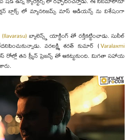
్ షేడ్ ఉన్న క్యారెక్టర్స్ లో రఫ్ఫాదించేస్తాడు. ఈ సినిమాలోనూ
యాక్షన్ బ్లాక్స్ లో మ్యానరిజమ్స్ మాస్ ఆడియన్స్ ను విశేషంగా
ు
(Ilavarasu)
బ్యాలెన్స్డ్ యాక్టింగ్ తో రక్తికట్టించాడు. సునీల్
లేదనిపించుకున్నాడు. వరలక్ష్మి శరత్ కుమార్ (
Varalaxmi
ీస్ రోల్లో తన స్క్రీన్ ప్రెజన్స్ తో ఆకట్టుకుంది. మిగతా సహాయ
శారు.