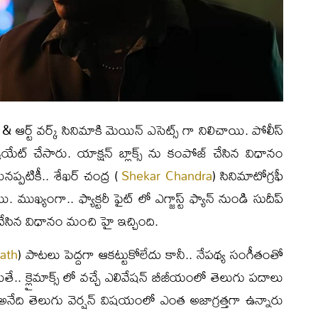
న్ & ఆర్ట్ వర్క్ సినిమాకి మెయిన్ ఎసెట్స్ గా నిలిచాయి. పోలీస్
రియేట్ చేసారు. యాక్షన్ బ్లాక్స్ ను కంపోజ్ చేసిన విధానం
నప్పటికీ.. శేఖర్ చంద్ర (
Shekar Chandra
) సినిమాటోగ్రఫీ
ముఖ్యంగా.. ఫ్యాక్టరీ ఫైట్ లో ఎగ్జాస్ట్ ఫ్యాన్ నుండి సుదీప్
ేసిన విధానం మంచి హై ఇచ్చింది.
ath
) పాటలు పెద్దగా ఆకట్టుకోలేదు కానీ.. నేపథ్య సంగీతంతో
ే.. క్లైమాక్స్ లో వచ్చే ఎలివేషన్ బీజీయంలో తెలుగు పదాలు
ేది తెలుగు వెర్షన్ విషయంలో ఎంత అజాగ్రత్తగా ఉన్నారు