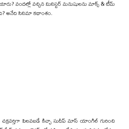
ారు? వందల్లో వచ్చిన మినిస్టర్ మనుషులను మాక్స్ & టీమ్
ంది? అనేది సినిమా కథాంశం.
్రవర్తిగా పిలవబడే కిచ్చా సుదీప్ మాస్ యాంగిల్ గురించి