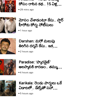
కోసం రాసిన కథ.. 15 ఏళ్ల
తర్వాత సినిమాగా రిలీజ్‌..
29 mins ago
మోసం చేశాడంటూ కేసు.. స్టార్‌
హీరోకు కోర్టు నోటీసులు
1 hour ago
Darshan: మరో మలుపు
తిరిగిన దర్శన్‌ కేసు.. ఇక
బయటకు రావడం కష్టమేనా?
2 hours ago
Paradise: ‘ప్యారడైజ్‌’
ఆలస్యానికి కారణం.. తమ్ముడి
కోసం అన్న రావడమా?
4 hours ago
Karikala: రెండు పార్టులు ఒకే
ఏడాదిలో.. డేట్స్‌తో సహా
అనౌన్స్‌ చేసిన హీరో
5 hours ago