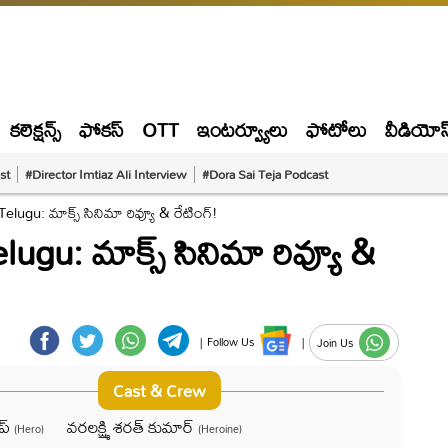
కలెక్షన్స్
ఫోకస్
OTT
ఇంటర్వ్యూలు
ఫోటోలు
వీడియోస
st
#Director Imtiaz Ali Interview
#Dora Sai Teja Podcast
lugu: మాక్స్ సినిమా రివ్యూ & రేటింగ్!
gu: మాక్స్ సినిమా రివ్యూ &
|
Follow Us
|
Join Us
Cast & Crew
ీప్
వరలక్ష్మి శరత్ కుమార్
(Hero)
(Heroine)