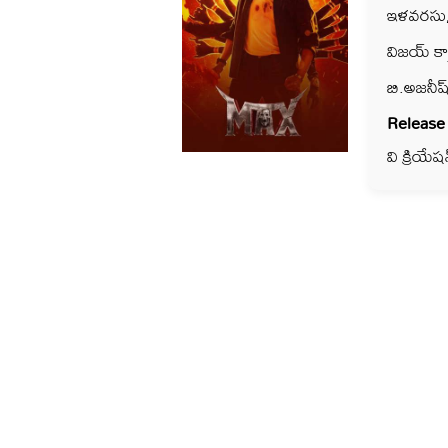
ఇళవరసు, 
విజయ్ కా
బి.అజనీష్
Release
వి క్రియేషన