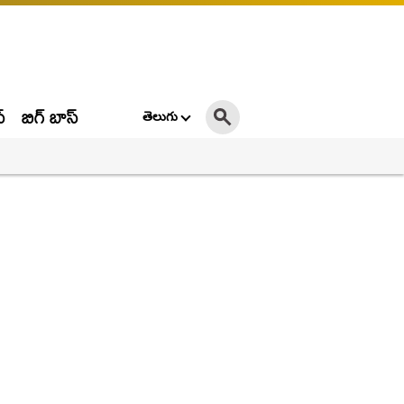
్
బిగ్ బాస్
తెలుగు