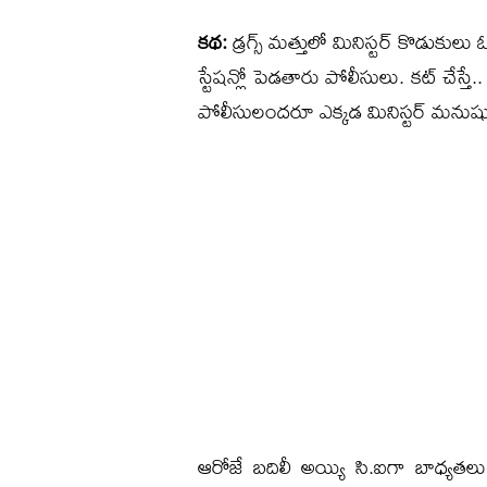
కథ:
డ్రగ్స్ మత్తులో మినిస్టర్ కొడుకులు ఓ
స్టేషన్లో పెడతారు పోలీసులు. కట్ చేస్తే..
పోలీసులందరూ ఎక్కడ మినిస్టర్ మను
ఆరోజే బదిలీ అయ్యి సి.ఐగా బాధ్యతలు త