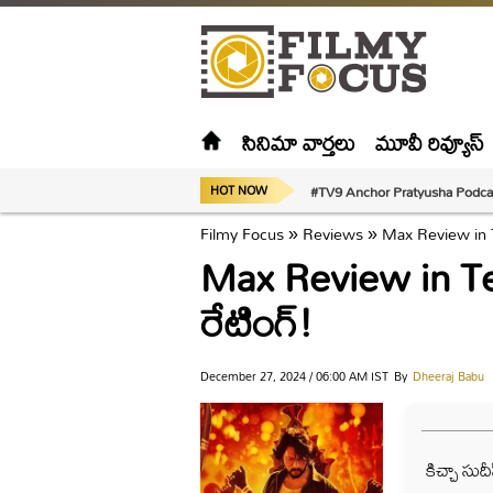
సినిమా వార్తలు
మూవీ రివ్యూస్
#TV9 Anchor Pratyusha Podca
HOT NOW
Filmy Focus
»
Reviews
»
Max Review in Te
Max Review in Telu
రేటింగ్!
December 27, 2024 / 06:00 AM IST
By
Dheeraj Babu
కిచ్చా సుద