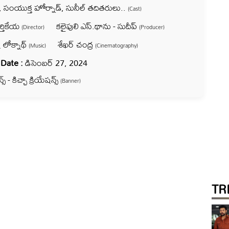
సంయుక్త హోర్నాడ్, సునీల్ తదితరులు..
(Cast)
ర్తికేయ
కలైపులి ఎస్.థాను - సుదీప్
(Director)
(Producer)
 లోక్నాథ్
శేఖర్ చంద్ర
(Music)
(Cinematography)
 Date :
డిసెంబర్ 27, 2024
్స్ - కిచ్చా క్రియేషన్స్
(Banner)
TR