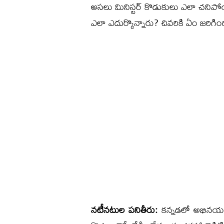
అసలు మినిస్టర్ కొడుకులు ఎలా చనిపోయ
ఎలా ఎదుర్కొన్నారు? చివరికి ఏం జరిగి
నటీనటుల పనితీరు:
కన్నడలో అభినయ చక