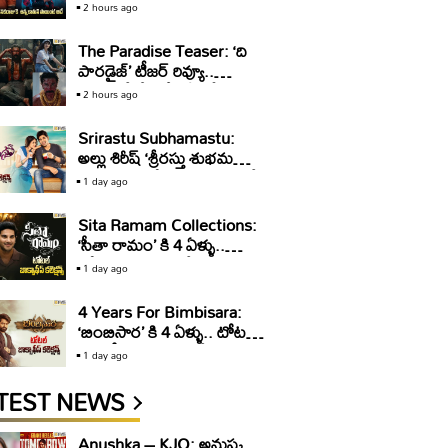
వరుణ్ తేజ్ ఆసక్తికర వ్యాఖ్యలు!
2 hours ago
The Paradise Teaser: ‘ది
పారడైజ్’ టీజర్ రివ్యూ..
తగలబడే రేంజ్లో ఏమీ లేదు!
2 hours ago
Srirastu Subhamastu:
అల్లు శిరీష్ ‘శ్రీరస్తు శుభమస్తు’కి
10 ఏళ్ళు.. టోటల్ కలెక్షన్స్ ఇవే
1 day ago
Sita Ramam Collections:
‘సీతా రామం’ కి 4 ఏళ్ళు..
టోటల్ కలెక్షన్స్ ఇవే
1 day ago
4 Years For Bimbisara:
‘బింబిసార’ కి 4 ఏళ్ళు.. టోటల్
బాక్సాఫీస్ కలెక్షన్స్ ఇవే
1 day ago
TEST NEWS
Anushka – KJQ: అనుష్క