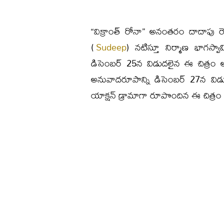
“విక్రాంత్ రోనా” అనంతరం దాదాపు రెండ
(
Sudeep
) నటిస్తూ నిర్మాణ భాగస్వ
డిసెంబర్ 25న విడుదలైన ఈ చిత్రం అక్
అనువాదరూపాన్ని డిసెంబర్ 27న విడ
యాక్షన్ డ్రామాగా రూపొందిన ఈ చిత్రం తె