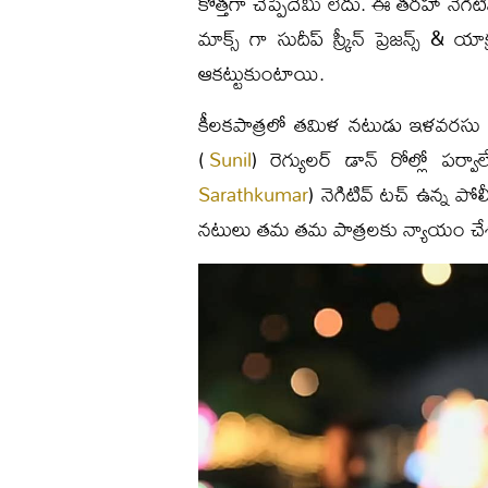
కొత్తగా చెప్పేదేమీ లేదు. ఈ తరహా నెగిటివ
మాక్స్ గా సుదీప్ స్క్రీన్ ప్రెజన్స్ & 
ఆకట్టుకుంటాయి.
కీలకపాత్రలో తమిళ నటుడు ఇళవరస
(
Sunil
) రెగ్యులర్ డాన్ రోల్లో పర్వా
Sarathkumar
) నెగిటివ్ టచ్ ఉన్న పోల
నటులు తమ తమ పాత్రలకు న్యాయం చే