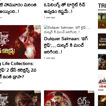
TR
టి సోమవారం మరింత
ఓపెనింగ్స్ తో టార్గెట్ రీచ్
అయ్యింది..!
అవ్వడం కష్టమే..!
go
1 year ago
Dulquer Salmaan: ‘థగ్
లైఫ్’… దుల్కర్ కి మంచే
జరిగింది..!
1 year ago
 Life Collections:
ైఫ్’ 2 డేస్ కలెక్షన్స్ 2వ
ే ఇంత డ్రాపా?
go