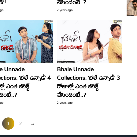
డే’!
చేసిందంటే..?
ago
2 years ago
le Unnade
Bhale Unnade
ctions: ‘భలే ఉన్నాడే’ 4
Collections: ‘భలే ఉన్నాడే’ 3
్లో ఎంత కలెక్ట్
రోజుల్లో ఎంత కలెక్ట్
దంటే..?
చేసిందంటే..?
ago
2 years ago
1
2
→