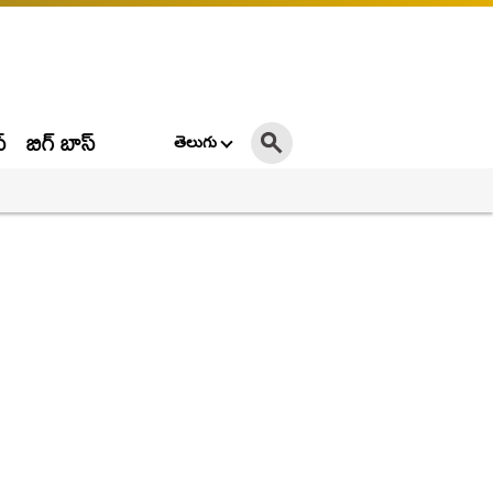
్
బిగ్ బాస్
తెలుగు