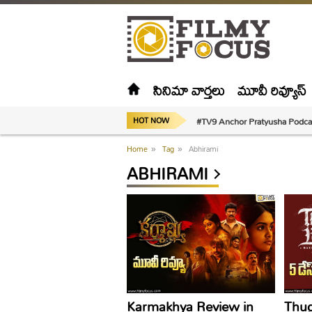
సినిమా వార్తలు
మూవీ రివ్యూస్
#TV9 Anchor Pratyusha Podca
HOT NOW
Home
»
Tag
»
Abhirami
ABHIRAMI
Karmakhya Review in
Thug