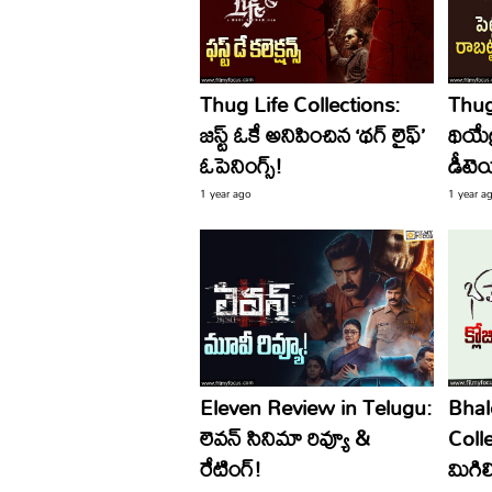
Thug Life Collections:
Thug 
జస్ట్ ఓకే అనిపించిన ‘థగ్ లైఫ్’
థియేట్
ఓపెనింగ్స్!
డీటెయి
1 year ago
1 year a
Eleven Review in Telugu:
Bha
లెవన్ సినిమా రివ్యూ &
Colle
రేటింగ్!
మిగిల