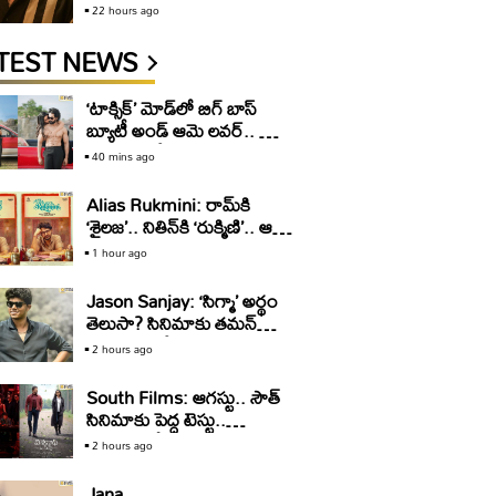
22 hours ago
TEST NEWS
‘టాక్సిక్‌’ మోడ్‌లో బిగ్‌ బాస్‌
బ్యూటీ అండ్‌ ఆమె లవర్‌.. డోస్‌
కాస్త ఎక్కువే
40 mins ago
Alias Rukmini: రామ్‌కి
‘శైలజ’.. నితిన్‌కి ‘రుక్మిణి’.. ఆ
సెంటిమెంట్‌ వర్కౌట్‌
1 hour ago
అవుతుందా?
Jason Sanjay: ‘సిగ్మా’ అర్థం
తెలుసా? సినిమాకు తమన్‌
ఎందుకు? జేసన్‌ సంజయ్‌
2 hours ago
ముచ్చట్లు
South Films: ఆగస్టు.. సౌత్‌
సినిమాకు పెద్ద టెస్టు..
డిస్టింక్షన్‌లో పాస్‌ అవ్వాలి
2 hours ago
సుమీ!
Jana