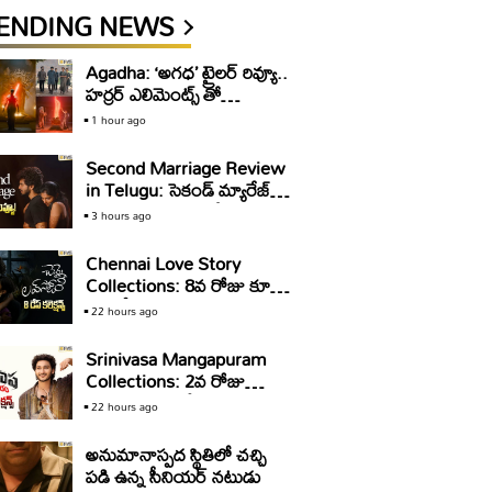
ENDING NEWS
Agadha: ‘అగధ’ ట్రైలర్ రివ్యూ..
హర్రర్ ఎలిమెంట్స్ తో
కూడుకున్న విజువల్ వండర్
1 hour ago
Second Marriage Review
in Telugu: సెకండ్ మ్యారేజ్
వెబ్ సిరీస్ రివ్యూ & రేటింగ్‌!
3 hours ago
Chennai Love Story
Collections: 8వ రోజు కూడా
కోటి షేర్ రాబట్టిన ‘చెన్నై లవ్
22 hours ago
స్టోరీ’
Srinivasa Mangapuram
Collections: 2వ రోజు
మరింత తగ్గిన ‘శ్రీనివాస
22 hours ago
మంగాపురం’ కలెక్షన్స్.. కానీ
అనుమానాస్పద స్థితిలో చచ్చి
పడి ఉన్న సీనియర్ నటుడు