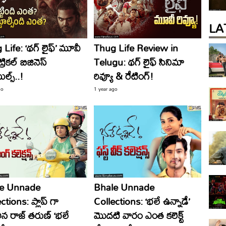
LA
Life: ‘థగ్ లైఫ్’ మూవీ
Thug Life Review in
రికల్ బిజినెస్
Telugu: థగ్ లైఫ్ సినిమా
ల్స్..!
రివ్యూ & రేటింగ్!
go
1 year ago
le Unnade
Bhale Unnade
ctions: ప్లాప్ గా
Collections: ‘భలే ఉన్నాడే’
ిన రాజ్ తరుణ్ ‘భలే
మొదటి వారం ఎంత కలెక్ట్