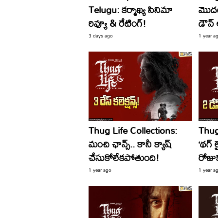
Telugu: కర్మాఖ్య సినిమా
మొద
రివ్యూ & రేటింగ్!
డౌన్ 
3 days ago
1 year a
Thug Life Collections:
Thug
మంచి ఛాన్స్.. కానీ క్యాష్
‘థగ్ ల
చేసుకోలేకపోతుంది!
రోజుక
1 year ago
1 year a