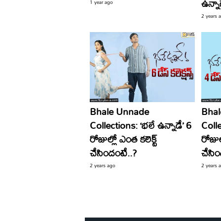
ఉన్నా
1 year ago
2 years 
Bhale Unnade
Bha
Collections: ‘భలే ఉన్నాడే’ 6
Colle
రోజుల్లో ఎంత కలెక్ట్
రోజుల
చేసిందంటే..?
చేసిం
2 years ago
2 years 