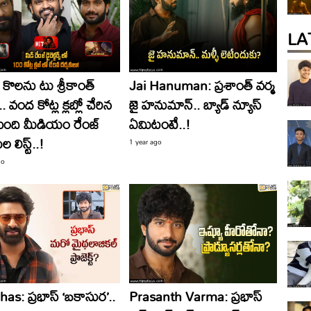
LA
్ కొలను టు శ్రీకాంత్
Jai Hanuman: ప్రశాంత్ వర్మ
. వంద కోట్ల క్లబ్లో చేరిన
జై హనుమాన్.. బ్యాడ్ న్యూస్
ంది మీడియం రేంజ్
ఏమిటంటే..!
ల లిస్ట్..!
1 year ago
go
as: ప్రభాస్ ‘బకాసుర’..
Prasanth Varma: ప్రభాస్‌