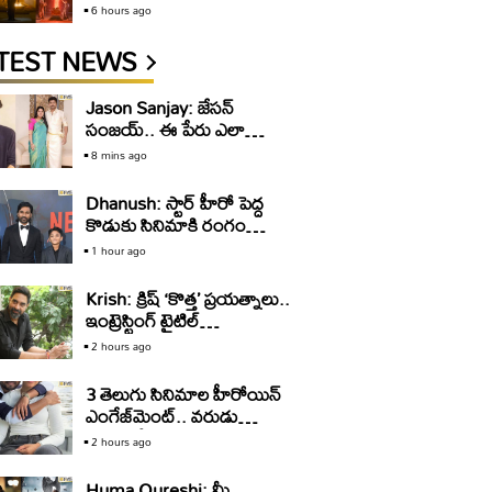
కూడుకున్న విజువల్ వండర్
6 hours ago
TEST NEWS
Jason Sanjay: జేసన్‌
సంజయ్‌.. ఈ పేరు ఎలా
వచ్చిందో తెలుసా?
8 mins ago
Dhanush: స్టార్‌ హీరో పెద్ద
కొడుకు సినిమాకి రంగం
సిద్ధం.. రెండో కొడుకు కూడా
1 hour ago
Krish: క్రిష్‌ ‘కొత్త’ ప్రయత్నాలు..
ఇంట్రెస్టింగ్‌ టైటిల్‌
పెడుతున్నారా?
2 hours ago
3 తెలుగు సినిమాల హీరోయిన్‌
ఎంగేజ్‌మెంట్‌.. వరుడు
ఎవరంటే?
2 hours ago
Huma Qureshi: మీ