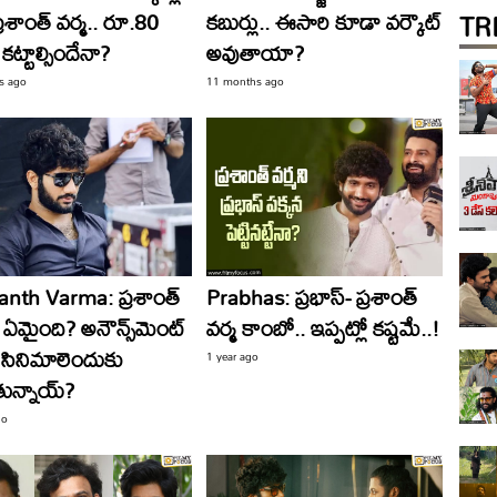
TR
ప్రశాంత్ వర్మ.. రూ.80
కబుర్లు.. ఈసారి కూడా వర్కౌట్
 కట్టాల్సిందేనా?
అవుతాయా?
s ago
11 months ago
anth Varma: ప్రశాంత్‌
Prabhas: ప్రభాస్- ప్రశాంత్
ి ఏమైంది? అనౌన్స్‌మెంట్‌
వర్మ కాంబో.. ఇప్పట్లో కష్టమే..!
ే సినిమాలెందుకు
1 year ago
ున్నాయ్‌?
go