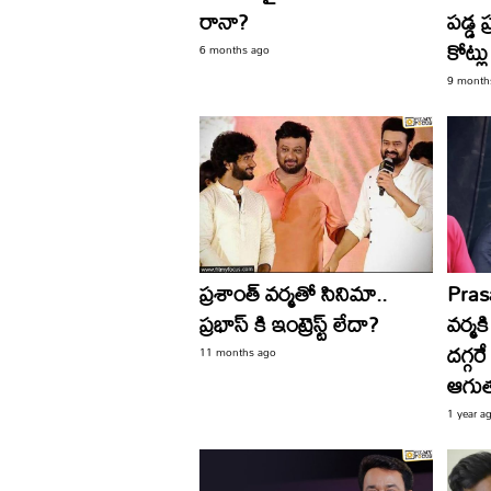
రానా?
పడ్డ 
కోట్లు
6 months ago
9 month
ప్రశాంత్ వర్మతో సినిమా..
Pras
ప్రభాస్ కి ఇంట్రెస్ట్ లేదా?
వర్మక
దగ్గర
11 months ago
ఆగుత
1 year a