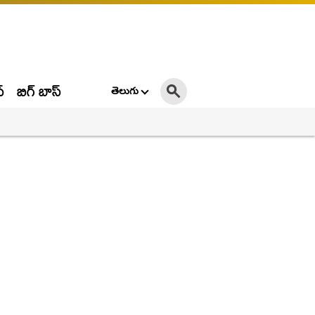
్
బిగ్ బాస్
తెలుగు