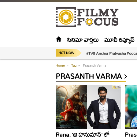
సినిమా వార్తలు
మూవీ రివ్యూస్
#TV9 Anchor Pratyusha Podca
HOT NOW
Home
»
Tag
»
Prasanth Varma
PRASANTH VARMA
Rana: ‘జై హనుమాన్’ లో
Prasa