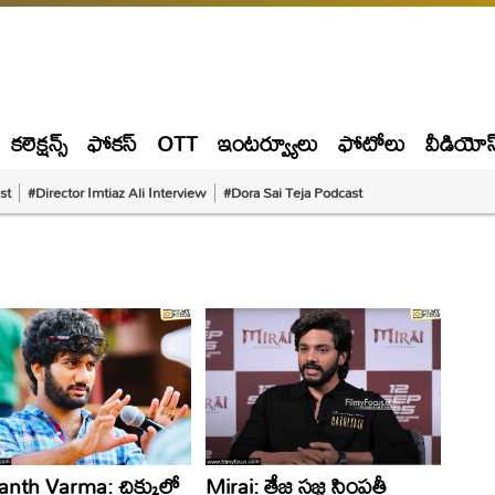
కలెక్షన్స్
ఫోకస్
OTT
ఇంటర్వ్యూలు
ఫోటోలు
వీడియోస
st
#Director Imtiaz Ali Interview
#Dora Sai Teja Podcast
nth Varma: చిక్కుల్లో
Mirai: తేజ సజ్జ సింపతీ