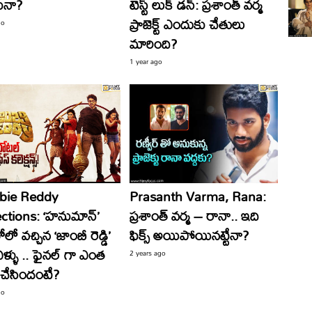
ేనా?
టెస్ట్‌ లుక్‌ డన్‌: ప్రశాంత్‌ వర్మ
ప్రాజెక్ట్‌ ఎందుకు చేతులు
go
మారింది?
1 year ago
bie Reddy
Prasanth Varma, Rana:
ections: ‘హనుమాన్’
ప్రశాంత్ వర్మ – రానా.. ఇది
లో వచ్చిన ‘జాంబీ రెడ్డి’
ఫిక్స్ అయిపోయినట్టేనా?
ఏళ్ళు .. ఫైనల్ గా ఎంత
2 years ago
ట్ చేసిందంటే?
go