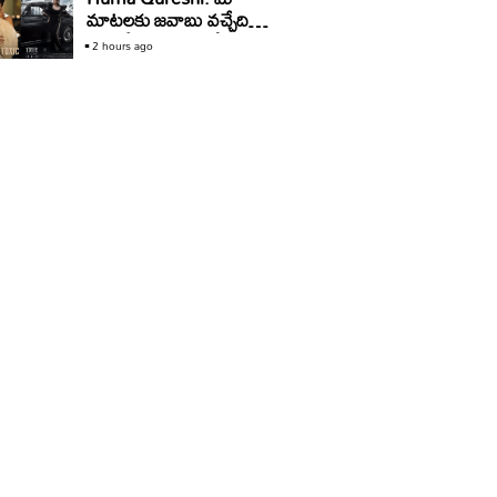
మాటలకు జవాబు వచ్చేది
అప్పుడే.. ‘టాక్సిక్‌’ ట్రోల్స్‌పై
2 hours ago
హీరోయిన్‌