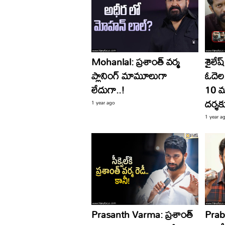
Mohanlal: ప్రశాంత్ వర్మ
శైలేష
ప్లానింగ్ మామూలుగా
ఓదెల.
లేదుగా..!
10 మ
దర్శకు
1 year ago
1 year a
Prasanth Varma: ప్రశాంత్‌
Prabh