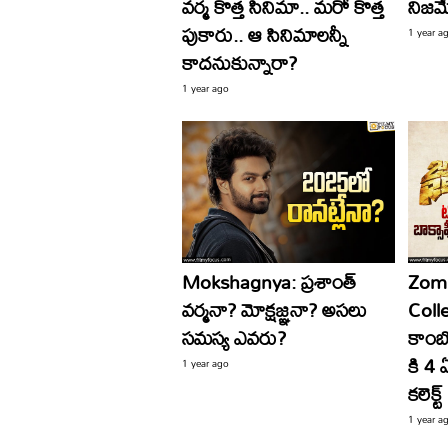
వర్మ కొత్త సినిమా.. మరో కొత్త
నిజమ
పుకారు.. ఆ సినిమాలన్నీ
1 year a
కాదనుకున్నారా?
1 year ago
Mokshagnya: ప్రశాంత్‌
Zom
వర్మనా? మోక్షజ్ఞనా? అసలు
Coll
సమస్య ఎవరు?
కాంబో
కి 4 
1 year ago
కలెక్
1 year a