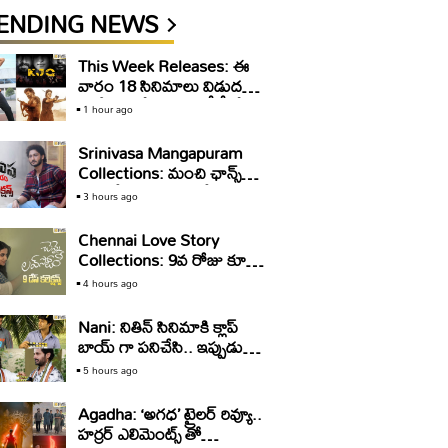
ENDING NEWS
This Week Releases: ఈ
వారం 18 సినిమాలు విడుదల..
థియేటర్లలో ఎన్ని? ఓటీటీల్లో
1 hour ago
ఎన్ని?
Srinivasa Mangapuram
Collections: మంచి ఛాన్స్
మిస్ చేసుకుంటున్న ‘శ్రీనివాస
3 hours ago
మంగాపురం’
Chennai Love Story
Collections: 9వ రోజు కూడా
మాస్ బ్యాటింగ్.. ‘చెన్నై లవ్
4 hours ago
స్టోరీ’ లాభాలు ఎంతో తెలుసా?
Nani: నితిన్ సినిమాకి క్లాప్
బాయ్ గా పనిచేసి.. ఇప్పుడు
నితిన్ తో సినిమా నిర్మించే
5 hours ago
రేంజ్..కి నాని
Agadha: ‘అగధ’ ట్రైలర్ రివ్యూ..
హర్రర్ ఎలిమెంట్స్ తో