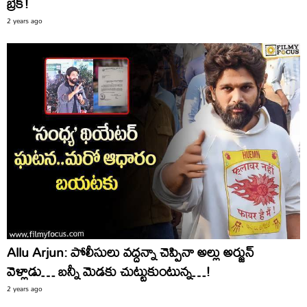
బ్రేక్!
2 years ago
Allu Arjun: పోలీసులు వద్దన్నా చెప్పినా అల్లు అర్జున్‌
వెళ్లాడు… బన్నీ మెడకు చుట్టుకుంటున్న…!
2 years ago