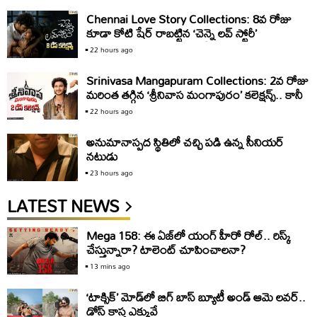
Chennai Love Story Collections: 8వ రోజు
కూడా కోటి షేర్ రాబట్టిన ‘చెన్నై లవ్ స్టోరీ’
22 hours ago
Srinivasa Mangapuram Collections: 2వ రోజు
మరింత తగ్గిన ‘శ్రీనివాస మంగాపురం’ కలెక్షన్స్.. కానీ
22 hours ago
అనుమానాస్పద స్థితిలో చచ్చి పడి ఉన్న సీనియర్
నటుడు
23 hours ago
LATEST NEWS
Mega 158: ఈ ఏజ్‌లో యంగ్‌ హీరో రోల్‌.. రిస్క్‌
చేస్తున్నారా? టాలెంట్‌ చూపించాలనా?
13 mins ago
‘టాక్సిక్‌’ మోడ్‌లో బిగ్‌ బాస్‌ బ్యూటీ అండ్‌ ఆమె లవర్‌..
డోస్‌ కాస్త ఎక్కువే