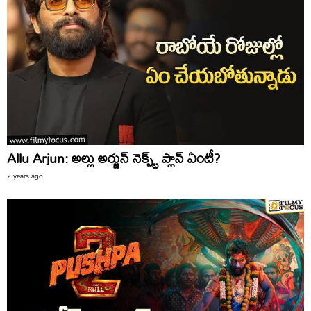
Allu Arjun: అల్లు అర్జున్ నెక్స్ట్ ప్లాన్ ఏంటీ?
2 years ago