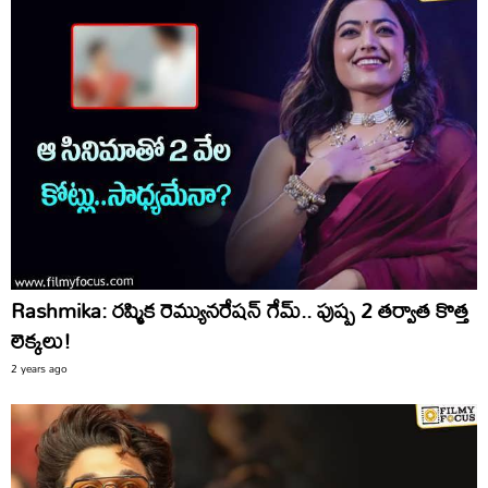
Rashmika: రష్మిక రెమ్యునరేషన్ గేమ్.. పుష్ప 2 తర్వాత కొత్త
లెక్కలు!
2 years ago