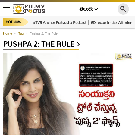
తెలుగు
#TV9 Anchor Pratyusha Podcast
#Director Imtiaz Ali Interv
HOT NOW
Home
»
Tag
»
Pushpa 2: The Rule
PUSHPA 2: THE RULE