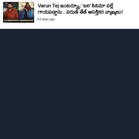
Varun Tej ఇంటర్వ్యూ: ‘బరి’ సినిమా వల్లే
గాయపడ్డాను.. వరుణ్ తేజ్ ఆసక్తికర వ్యాఖ్యలు!
2 days ago