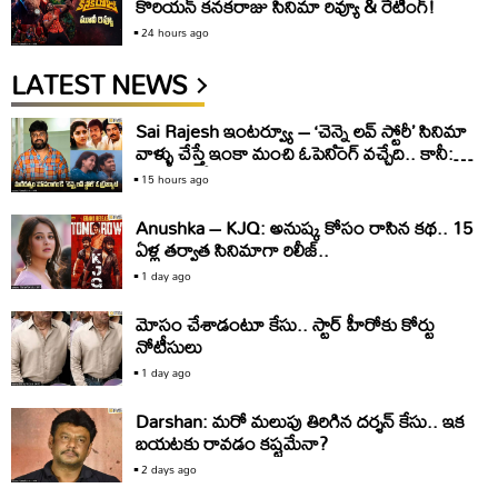
కొరియ‌న్ క‌న‌క‌రాజు సినిమా రివ్యూ & రేటింగ్!
24 hours ago
LATEST NEWS
Sai Rajesh ఇంటర్వ్యూ – ‘చెన్నై లవ్ స్టోరీ’ సినిమా
వాళ్ళు చేస్తే ఇంకా మంచి ఓపెనింగ్ వచ్చేది.. కానీ:
సాయి రాజేష్
15 hours ago
Anushka – KJQ: అనుష్క కోసం రాసిన కథ.. 15
ఏళ్ల తర్వాత సినిమాగా రిలీజ్‌..
1 day ago
మోసం చేశాడంటూ కేసు.. స్టార్‌ హీరోకు కోర్టు
నోటీసులు
1 day ago
Darshan: మరో మలుపు తిరిగిన దర్శన్‌ కేసు.. ఇక
బయటకు రావడం కష్టమేనా?
2 days ago