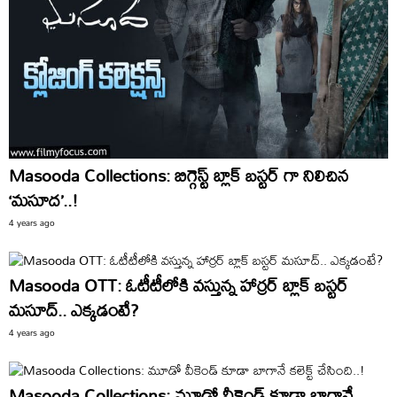
Masooda Collections: బిగ్గెస్ట్ బ్లాక్ బస్టర్ గా నిలిచిన
‘మసూద’..!
4 years ago
Masooda OTT: ఓటీటీలోకి వస్తున్న హార్రర్ బ్లాక్ బస్టర్
మసూద్.. ఎక్కడంటే?
4 years ago
Masooda Collections: మూడో వీకెండ్ కూడా బాగానే