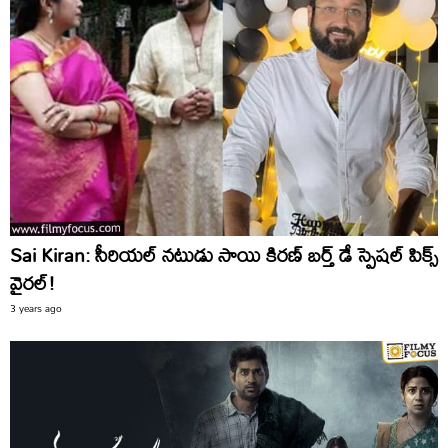
Sai Kiran: సీరియల్ నటుడు సాయి కిరణ్ బర్త్ డే స్పెషల్ పిక్స్
వైరల్!
3 years ago