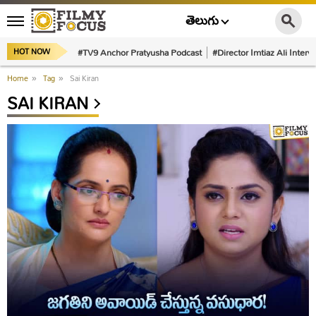
తెలుగు
#TV9 Anchor Pratyusha Podcast
#Director Imtiaz Ali Interv
HOT NOW
Home
»
Tag
»
Sai Kiran
SAI KIRAN