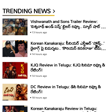
TRENDING NEWS
Vishwanath and Sons Trailer Review:
‘విశ్వనాథ్ అండ్ సన్స్’ ట్రైలర్ రివ్యూ.. స్యూర్ షాట్ బ్లాక్
బస్టర్
13 hours ago
Korean Kanakaraju: సీనియర్ ఎన్టీఆర్ ‘స్ట్రోక్స్..’
డైలాగ్ పై విమర్శలు.. ‘కొరియన్ కనకరాజు’ టీమ్
క్లారిటీ ఇది
14 hours ago
KJQ Review in Telugu: KJQ సినిమా రివ్యూ &
రేటింగ్!
14 hours ago
DC Review in Telugu: డిసి సినిమా రివ్యూ &
రేటింగ్!
18 hours ago
Korean Kanakaraju Review in Telugu: