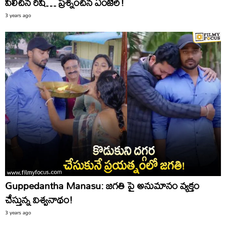
పిలిచిన రిషి… ప్రశ్నించిన ఏంజెల్!
3 years ago
Guppedantha Manasu: జగతి పై అనుమానం వ్యక్తం
చేస్తున్న విశ్వనాథం!
3 years ago