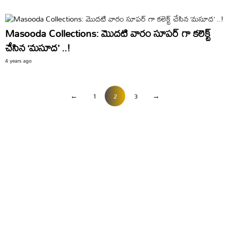
Masooda Collections: మొదటి వారం సూపర్ గా కలెక్ట్
చేసిన ‘మసూద’ ..!
4 years ago
←
1
2
3
→