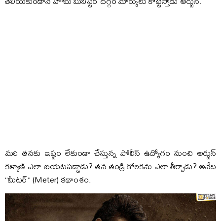
తెలియకుండానే హోమ్ మినిస్టర్ దగ్గర మార్కులు కొట్టేస్తాడు అర్జున్.
మరి తనకు ఇష్టం లేకుండా చేస్తున్న పోలీస్ ఉద్యోగం నుంచి అర్జున్
కళ్యాణ్ ఎలా బయటపడ్డాడు? తన తండ్రి కోరికను ఎలా తీర్చాడు? అనేది
“మీటర్” (Meter) కథాంశం.