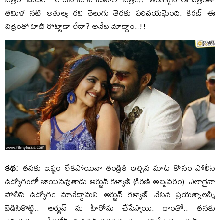
తమిళ నటి అతుల్య రవి తెలుగు తెరకు పరిచయమైంది. కిరణ్ ఈ
చిత్రంతో హిట్ కొట్టాడా లేదా? అనేది చూద్దాం..!!
కథ:
తనకు ఇష్టం లేకపోయినా తండ్రికి ఇచ్చిన మాట కోసం పోలీస్
ఉద్యోగంలో జాయినవుతాడు అర్జున్ కళ్యాణ్ (కిరణ్ అబ్బవరం). ఎలాగైనా
పోలీస్ ఉద్యోగం మానేద్దామని అర్జున్ కళ్యాణ్ చేసిన ప్రయత్నాలన్నీ
బెడిసికొట్టి.. అర్జున్ ను హీరోను చేసేస్తాయి. దాంతో.. తనకు