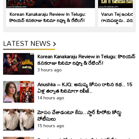
Korean Kanakaraju Review In Telugu:
Varun Tej ఇంటర్వ్యూ: 
కొరియ‌న్ క‌న‌క‌రాజు సినిమా రివ్యూ & రేటింగ్!
గాయపడ్డాను.. వరుణ్ తే
LATEST NEWS
Korean Kanakaraju Review in Telugu: కొరియ‌న్
క‌న‌క‌రాజు సినిమా రివ్యూ & రేటింగ్!
3 hours ago
Anushka – KJQ: అనుష్క కోసం రాసిన కథ.. 15
ఏళ్ల తర్వాత సినిమాగా రిలీజ్‌..
14 hours ago
మోసం చేశాడంటూ కేసు.. స్టార్‌ హీరోకు కోర్టు
నోటీసులు
15 hours ago