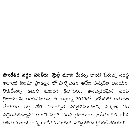
సాంకేతిక వర్గం పనితీరు:
మైత్రీ మూవీ మేకర్స్ లాంటి పేరున్న సంస్థ
ఇలాంటి సినిమా ప్రొడక్షన్ లో పాల్గొనడం అనేది నమ్మలేని విషయం.
లెక్కలేనన్ని డబుల్ మీనింగ్ డైలాగులు, అసభ్యకరమైన పంచ్
డైలాగులతో నిండిపోయిన ఈ చిత్రాన్ని 2023లో థియేటర్లో విడుదల
చేయడం పెద్ద జోక్. “నాదెక్కడ పెట్టుకోమంటావ్, పక్కకెళ్లి ఏం
పెట్టించుకున్నావ్” లాంటి వల్గర్ పంచ్ డైలాగులు థియేటరికల్ రిలీజ్
సినిమాకి రాయాలన్న ఆలోచన ఎందుకు వచ్చిందో దర్శకుడికే తెలియాలి.