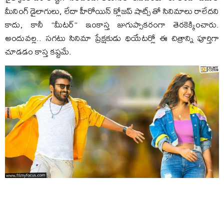
మీనింగ్ డైలాగులు, లేదా హీరోయిన్ క్లోజప్ షాట్స్ తో సినిమాలు రాలేదని
కాదు, కానీ “మీటర్” ఇంకాస్త జుగుప్సాకరంగా తెరకెక్కించారు.
అందువల్ల.. సగటు సినిమా ప్రేక్షకుడు థియేటర్లో ఈ చిత్రాన్ని పూర్తిగా
చూడడం కాస్త కష్టమే.