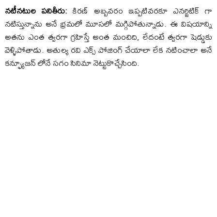
నటీనటుల పనితీరు:
కిరణ్ అబ్బవరం ఇప్పటివరకూ ఎనర్జిటిక్ గా
నటిస్తున్నాను అనే భ్రమలో మూసలో మగ్గిపోతున్నాడు. ఈ విషయాన్ని
అతను ఎంత త్వరగా గ్రహిస్తే అంత మంచిది, లేదంటే త్వరగా షెడ్డుకు
వెళ్ళిపోతాడు. అతుల్య రవి ఎక్స్ పోజింగ్ చేయాలా లేక నటించాలా అనే
కన్ఫ్యూజన్ లోనే సగం సినిమా నెట్టుకొచ్చేసింది.