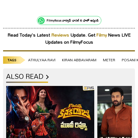
Filmyfocus వాట్సాప్ ఛానల్ ని ఫాలో అవ్వండి
Read Today's Latest
Reviews
Update. Get
Filmy
News LIVE
Updates on FilmyFocus
ATHULYAA RAVI
KIRAN ABBAVARAM
METER
POSANI 
TAGS
ALSO READ