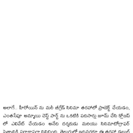
అలాగే.. హీరోయిన్ ను మరీ బీగ్రేడ్ సినిమా తరహాలో ప్రొజెక్ట్ చేయడం,
ఎంతసేపూ అమ్మాయి చెస్ట్ పార్ట్ ను ఒకటికి పదిసార్లు జూమ్ చేసి క్లోజప్
లో ఎలివేట్ చేయడం అనేది దర్శకుడు మరియు సినిమాటోగ్రాఫర్
పైత్యానికి పరాకాష్టగా నిలిచింది. తెలుగులో ఇదివరకూ ఈ తరహా డబుల్