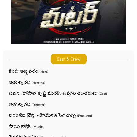
Cast & Crew
కిరణ్ అబ్బవరం
(Hero)
అతుల్య రవి
(Heroine)
పవన్, పోసాని కృష్ణ మురళి, సప్తగిరి తదితరులు
(Cast)
అతుల్య రవి
(Director)
చిరంజీవి (చెర్రీ) - హేమలత పెదమల్లు
(Producer)
సాయి కార్తీక్
(Music)
వెంకట్ సి.దిలీప్