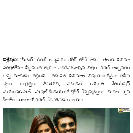
విశ్లేషణ:
“మీటర్” కిరణ్ అబ్బవరం కెరీర్ లోనే కాదు.. తెలుగు సినిమా
చరిత్రలోనూ వీలైనంత త్వరగా చెరిగిపోవాల్సిన చిత్రం. కిరణ్ అబ్బవరం
కాస్త దూకుడు తగ్గించి.. తదుపరి సినిమాల విషయంలోనైనా కనీస
స్థాయి జాగ్రత్తలు తీసుకొని, నటుడిగా కాసింత వేరియేషన్
చూపించకపోతే.. సోషల్ మీడియాలో ట్రోల్ చేస్తున్నట్లుగా.. మిగతా ఫ్లాప్
హీరోల జాబితాలో కిరణ్ చేరిపోవడం ఖాయం.