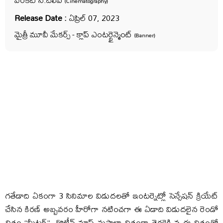
(Cinematography)
Release Date :
ఏప్రిల్ 07, 2023
మైత్రీ మూవీ మేకర్స్ - క్లాప్ ఎంటర్టైన్మెంట్
(Banner)
గతేడాది ఏకంగా 3 సినిమాల విడుదలతో ఇంటర్నెట్లో సెన్సేషన్ క్రియేట్
చేసిన కిరణ్ అబ్బవరం హీరోగా నటించగా ఈ ఏడాది విడుదలైన రెండో
చిత్రం “మీటర్”. రొటీన్ మాస్ మసాలా చిత్రంగా తెరకెక్కిన ఈ చిత్రంతో