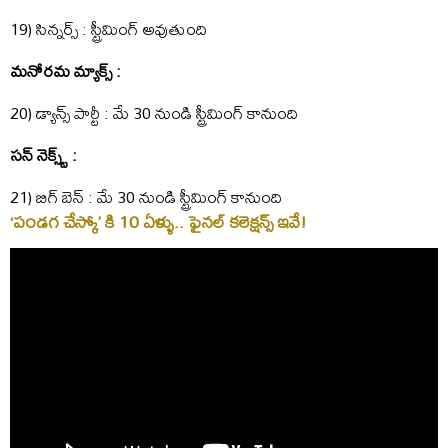
19) సిన్నర్స్ : స్ట్రీమింగ్ అవుతుంది
మనోరమ మ్యాక్స్ :
20) డ్యాన్స్ పార్టీ : మే 30 నుండి స్ట్రీమింగ్ కానుంది
సన్ నెక్స్ట్ :
21) బిగ్ బెన్ : మే 30 నుండి స్ట్రీమింగ్ కానుంది
‘పండగ చేస్కో’ కి 10 ఏళ్ళు.. ఫైనల్ కలెక్షన్స్ ఇవే!