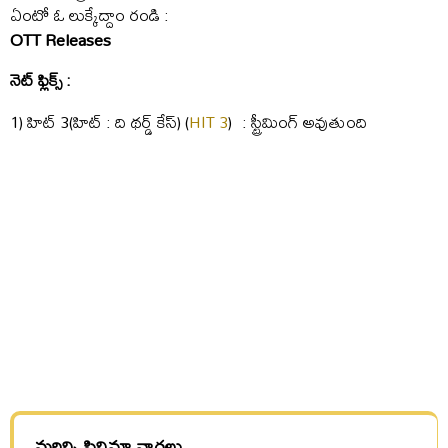
ఏంటో ఓ లుక్కేద్దాం రండి :
OTT Releases
నెట్ ఫ్లిక్స్ :
1) హిట్ 3(హిట్ : ది థర్డ్ కేస్) (
HIT 3
) : స్ట్రీమింగ్ అవుతుంది
మరిన్ని సినిమా వార్తలు.