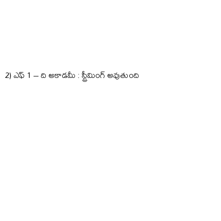
2) ఎఫ్ 1 – ది అకాడమీ : స్ట్రీమింగ్ అవుతుంది