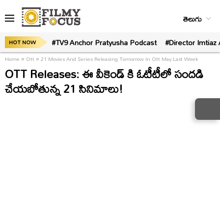
తెలుగు
#TV9 Anchor Pratyusha Podcast
#Director Imtiaz 
HOT NOW
Home
»
Ott
»
21 Movies And Series Releasing Tomorrow In Ott May Last Week
OTT Releases: ఈ వీకెండ్ కి ఓటీటీలో సందడి
చేయబోతున్న 21 సినిమాలు!