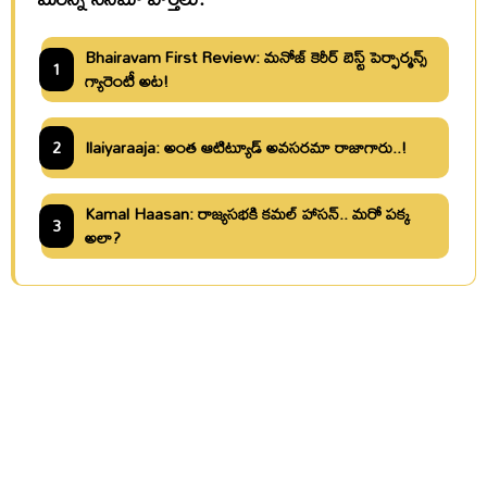
Bhairavam First Review: మనోజ్ కెరీర్ బెస్ట్ పెర్ఫార్మన్స్
1
గ్యారెంటీ అట!
2
Ilaiyaraaja: అంత ఆటిట్యూడ్ అవసరమా రాజాగారు..!
Kamal Haasan: రాజ్యసభకి కమల్ హాసన్.. మరో పక్క
3
అలా?