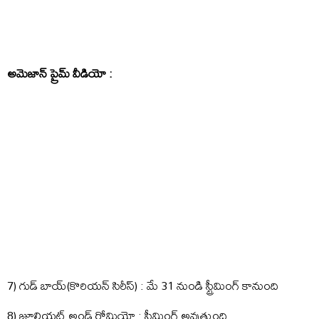
అమెజాన్ ప్రైమ్ వీడియో :
7) గుడ్ బాయ్(కొరియన్ సిరీస్) : మే 31 నుండి స్ట్రీమింగ్ కానుంది
8) జూలియట్ అండ్ రోమియో : స్ట్రీమింగ్ అవుతుంది