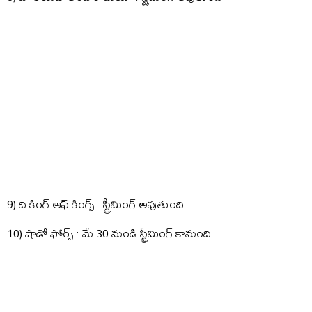
9) ది కింగ్ ఆఫ్ కింగ్స్ : స్ట్రీమింగ్ అవుతుంది
10) షాడో ఫోర్స్ : మే 30 నుండి స్ట్రీమింగ్ కానుంది