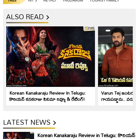
HIT 3
RETRO
THUDARUM
TOURIST FAMILY
TAGS
ALSO READ
Korean Kanakaraju Review In Telugu:
Varun Tej ఇంటర్వ్యూ: 
కొరియ‌న్ క‌న‌క‌రాజు సినిమా రివ్యూ & రేటింగ్!
గాయపడ్డాను.. వరుణ్ తే
LATEST NEWS
Korean Kanakaraju Review in Telugu: కొరియ‌న్