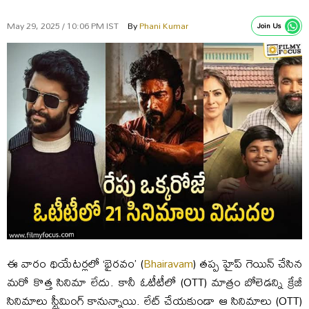
May 29, 2025 / 10:06 PM IST
By
Phani Kumar
Join Us
ఈ వారం థియేటర్లలో ‘భైరవం’ (
Bhairavam
) తప్ప హైప్ గెయిన్ చేసిన
మరో కొత్త సినిమా లేదు. కానీ ఓటీటీలో (OTT) మాత్రం బోలెడన్ని క్రేజీ
సినిమాలు స్ట్రీమింగ్ కానున్నాయి. లేట్ చేయకుండా ఆ సినిమాలు (OTT)