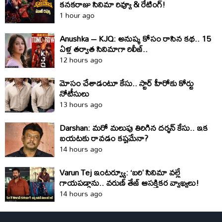
క‌న‌క‌రాజు సినిమా రివ్యూ & రేటింగ్!
1 hour ago
Anushka – KJQ: అనుష్క కోసం రాసిన కథ.. 15
ఏళ్ల తర్వాత సినిమాగా రిలీజ్‌..
12 hours ago
మోసం చేశాడంటూ కేసు.. స్టార్‌ హీరోకు కోర్టు
నోటీసులు
13 hours ago
Darshan: మరో మలుపు తిరిగిన దర్శన్‌ కేసు.. ఇక
బయటకు రావడం కష్టమేనా?
14 hours ago
Varun Tej ఇంటర్వ్యూ: ‘బరి’ సినిమా వల్లే
గాయపడ్డాను.. వరుణ్ తేజ్ ఆసక్తికర వ్యాఖ్యలు!
14 hours ago