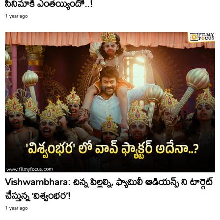
సినిమాకి ఎంతయ్యిందో..!
1 year ago
Vishwambhara: చిన్న పిల్లల్ని, ఫ్యామిలీ ఆడియన్స్ ని టార్గెట్
చేస్తున్న ‘విశ్వంభర’!
1 year ago