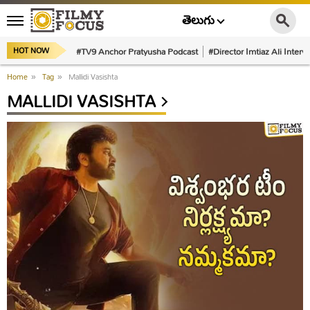
తెలుగు
#TV9 Anchor Pratyusha Podcast
#Director Imtiaz Ali Interv
HOT NOW
Home
»
Tag
»
Mallidi Vasishta
MALLIDI VASISHTA