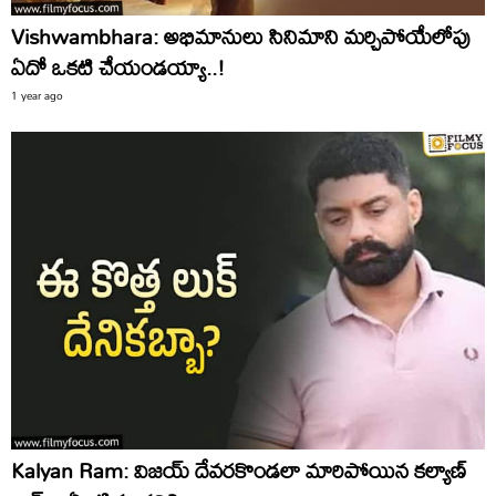
Vishwambhara: అభిమానులు సినిమాని మర్చిపోయేలోపు
ఏదో ఒకటి చేయండయ్యా..!
1 year ago
Kalyan Ram: విజయ్‌ దేవరకొండలా మారిపోయిన కల్యాణ్‌