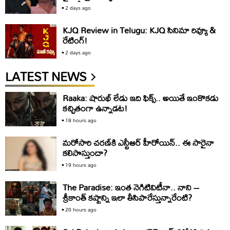
క్లారిటీ ఇది
2 days ago
KJQ Review in Telugu: KJQ సినిమా రివ్యూ &
రేటింగ్!
2 days ago
LATEST NEWS
Raaka: షారుఖ్‌ లేడు ఇది ఫిక్స్‌.. అయితే ఇంకొకడు
కచ్చితంగా ఉన్నాడట!
18 hours ago
మరోసారి చరణ్‌కి ఎన్టీఆర్‌ హీరోయిన్‌.. ఈ సారైనా
కలిసొస్తుందా?
19 hours ago
The Paradise: ఇంత నెగిటివిటీనా.. నాని –
శ్రీకాంత్‌ కష్టాన్ని ఇలా తీసిపారేస్తున్నారేంటి?
20 hours ago