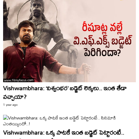
Vishwambhara: ‘విశ్వంభర’ బడ్జెట్ లెక్కలు.. ఇంత తేడా
వచ్చాయా?
1 year ago
Vishwambhara: ఒక్క పాటకే ఇంత బడ్జెట్ పెట్టారంటే..