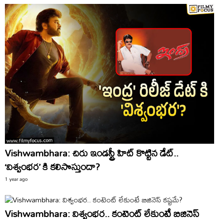
Vishwambhara: చిరు ఇండస్ట్రీ హిట్ కొట్టిన డేట్..
‘విశ్వంభర’ కి కలిసొస్తుందా?
1 year ago
Vishwambhara: విశ్వంభర.. కంటెంట్ లేకుంటే బిజినెస్