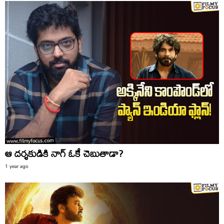
ఆ దర్శకుడికి నాగ్ ఓకే చెబుతాడా?
1 year ago