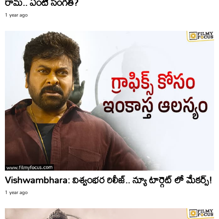
రామ్‌.. ఏంటి సంగతి?
1 year ago
Vishwambhara: విశ్వంభర రిలీజ్.. న్యూ టార్గెట్ లో మేకర్స్!
1 year ago