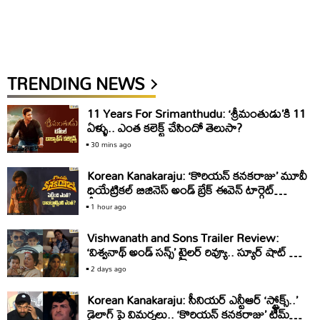
TRENDING NEWS
11 Years For Srimanthudu: ‘శ్రీమంతుడు’కి 11
ఏళ్ళు.. ఎంత కలెక్ట్ చేసిందో తెలుసా?
30 mins ago
Korean Kanakaraju: ‘కొరియన్ కనకరాజు’ మూవీ
ధియేట్రికల్ బిజినెస్ అండ్ బ్రేక్ ఈవెన్ టార్గెట్
డీటెయిల్స్
1 hour ago
Vishwanath and Sons Trailer Review:
‘విశ్వనాథ్ అండ్ సన్స్’ ట్రైలర్ రివ్యూ.. స్యూర్ షాట్ బ్లాక్
బస్టర్
2 days ago
Korean Kanakaraju: సీనియర్ ఎన్టీఆర్ ‘స్ట్రోక్స్..’
డైలాగ్ పై విమర్శలు.. ‘కొరియన్ కనకరాజు’ టీమ్