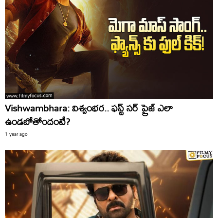
Vishwambhara: విశ్వంభర.. ఫస్ట్ సర్ ప్రైజ్ ఎలా
ఉండబోతోందంటే?
1 year ago