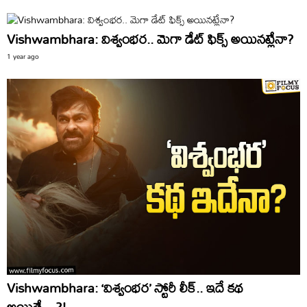
Vishwambhara: విశ్వంభర.. మెగా డేట్ ఫిక్స్ అయినట్లేనా?
1 year ago
Vishwambhara: ‘విశ్వంభర’ స్టోరీ లీక్.. ఇదే కథ
అయితే…?!