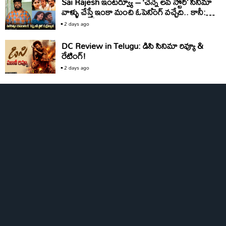
Sai Rajesh ఇంటర్వ్యూ – ‘చెన్నై లవ్ స్టోరీ’ సినిమా
వాళ్ళు చేస్తే ఇంకా మంచి ఓపెనింగ్ వచ్చేది.. కానీ:
సాయి రాజేష్
2 days ago
DC Review in Telugu: డిసి సినిమా రివ్యూ &
రేటింగ్!
2 days ago