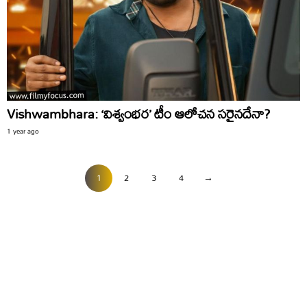
Vishwambhara: ‘విశ్వంభర’ టీం ఆలోచన సరైనదేనా?
1 year ago
1
2
3
4
→