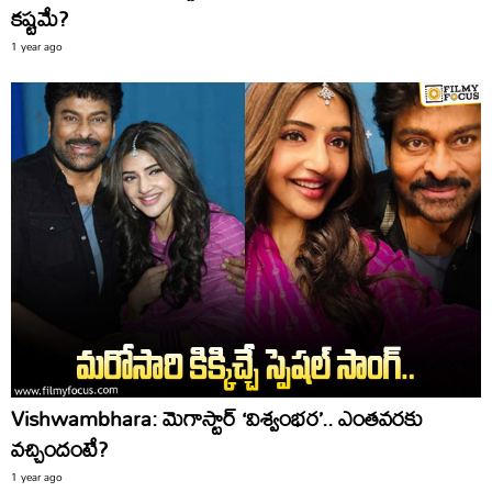
కష్టమే?
1 year ago
Vishwambhara: మెగాస్టార్ ‘విశ్వంభర’.. ఎంతవరకు
వచ్చిందంటే?
1 year ago