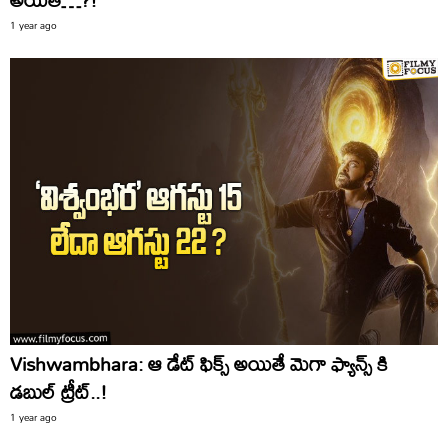
1 year ago
Vishwambhara: ఆ డేట్ ఫిక్స్ అయితే మెగా ఫ్యాన్స్ కి
డబుల్ ట్రీట్..!
1 year ago