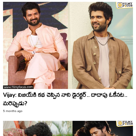
Vijay: విజయ్‌కి కథ చెప్పిన నాని డైరక్టర్‌.. దాదాపు ఓకేనట..
మరెప్పుడు?
5 months ago