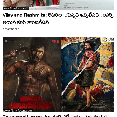
Vijay and Rashmika: లెటర్‌లా రిసెప్షన్‌ ఇన్విటేషన్‌.. రివర్స్‌
అయిన కలర్‌ కాంబినేషన్‌
6 months ago
Tollywood Heros: శర్వా ట్రాక్‌ ఎక్కేశాడు.. మరి ఈ కుర్ర