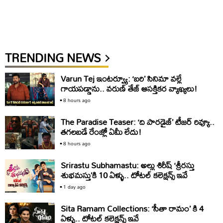
TRENDING NEWS
Varun Tej ఇంటర్వ్యూ: ‘బరి’ సినిమా వల్లే
గాయపడ్డాను.. వరుణ్ తేజ్ ఆసక్తికర వ్యాఖ్యలు!
8 hours ago
The Paradise Teaser: ‘ది పారడైజ్’ టీజర్ రివ్యూ..
తగలబడే రేంజ్లో ఏమీ లేదు!
8 hours ago
Srirastu Subhamastu: అల్లు శిరీష్ ‘శ్రీరస్తు
శుభమస్తు’కి 10 ఏళ్ళు.. టోటల్ కలెక్షన్స్ ఇవే
1 day ago
Sita Ramam Collections: ‘సీతా రామం’ కి 4
ఏళ్ళు.. టోటల్ కలెక్షన్స్ ఇవే