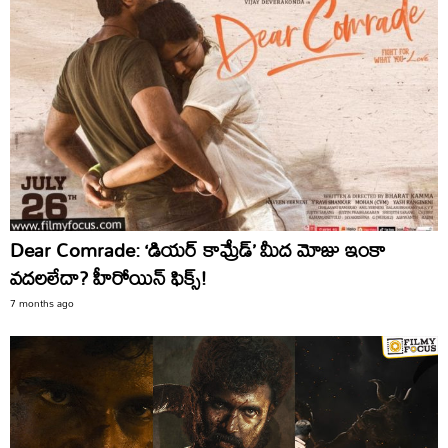
Dear Comrade: ‘డియర్‌ కామ్రేడ్‌’ మీద మోజు ఇంకా
వదలలేదా? హీరోయిన్‌ ఫిక్స్‌!
7 months ago