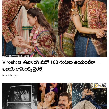
Virosh: ఆ ఈవెనింగ్‌ మరో 100 గంటలు ఉండుంటేనా…
విజయ్‌ కామెంట్స్‌ వైరల్‌
5 months ago