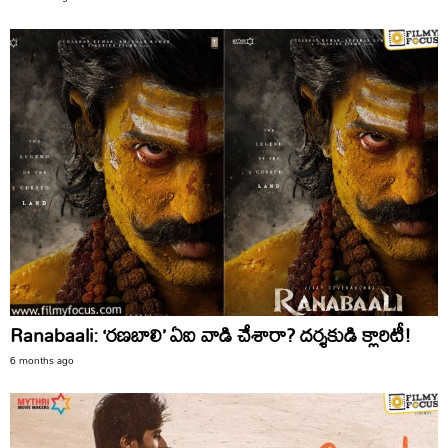
Ranabaali: ‘రణబాలి’ ఏఐ వాడి చేశారా? దర్శకుడి క్లారిటీ!
6 months ago