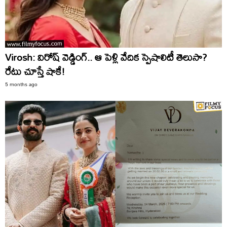
Virosh: విరోష్‌ వెడ్డింగ్‌.. ఆ పెళ్లి వేదిక స్పెషాలిటీ తెలుసా?
రేటు చూస్తే షాకే!
5 months ago