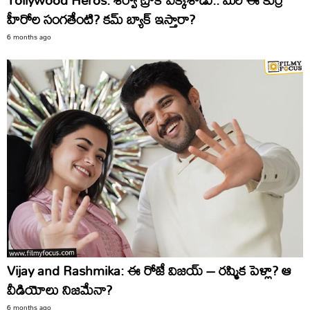
హీరోల సంగతేంటి? కమ్‌ బ్యాక్‌ ఇస్తారా?
6 months ago
Vijay and Rashmika: ఈ రోజే విజయ్‌ – రష్మిక పెళ్లా? ఆ
వీడియోలు నిజమేనా?
6 months ago