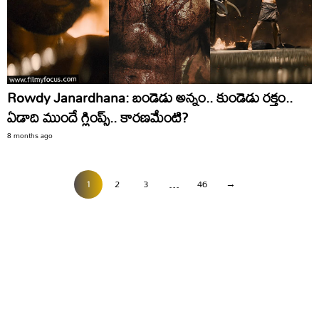
Rowdy Janardhana: బండెడు అన్నం.. కుండెడు రక్తం..
ఏడాది ముందే గ్లింప్స్‌.. కారణమేంటి?
8 months ago
1
2
3
…
46
→