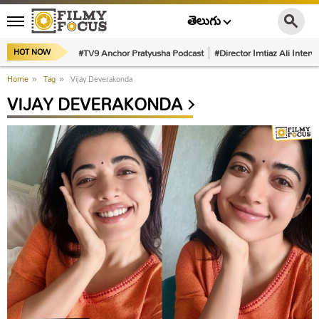
తెలుగు
#TV9 Anchor Pratyusha Podcast
#Director Imtiaz Ali Interv
HOT NOW
Home
»
Tag
»
Vijay Deverakonda
VIJAY DEVERAKONDA