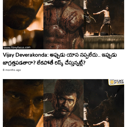
Vijay Deverakonda: అప్పుడు యాస నప్పలేదు.. ఇప్పుడు
జాగ్రత్తపడతారా? లేకపోతే రిస్క్‌ చేస్తున్నట్లే?
8 months ago