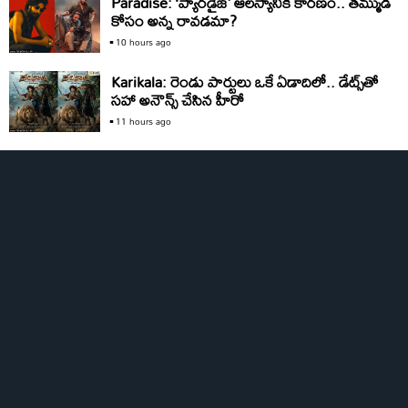
Paradise: ‘ప్యారడైజ్‌’ ఆలస్యానికి కారణం.. తమ్ముడి
కోసం అన్న రావడమా?
10 hours ago
Karikala: రెండు పార్టులు ఒకే ఏడాదిలో.. డేట్స్‌తో
సహా అనౌన్స్‌ చేసిన హీరో
11 hours ago