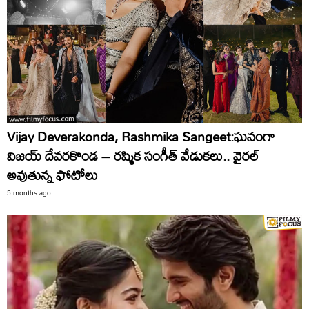
Vijay Deverakonda, Rashmika Sangeet:ఘనంగా
విజయ్ దేవరకొండ – రష్మిక సంగీత్ వేడుకలు.. వైరల్
అవుతున్న ఫోటోలు
5 months ago