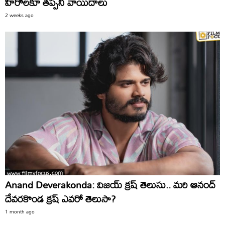
హీరోలకూ తప్పని వాయిదాలు
2 weeks ago
Anand Deverakonda: విజయ్‌ క్రష్‌ తెలుసు.. మరి ఆనంద్‌
దేవరకొండ క్రష్‌ ఎవరో తెలుసా?
1 month ago