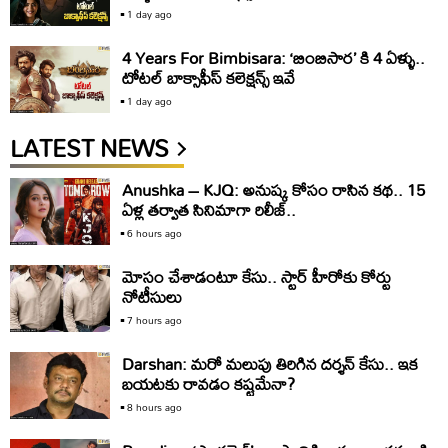
1 day ago
4 Years For Bimbisara: ‘బింబిసార’ కి 4 ఏళ్ళు..
టోటల్ బాక్సాఫీస్ కలెక్షన్స్ ఇవే
1 day ago
LATEST NEWS
Anushka – KJQ: అనుష్క కోసం రాసిన కథ.. 15
ఏళ్ల తర్వాత సినిమాగా రిలీజ్‌..
6 hours ago
మోసం చేశాడంటూ కేసు.. స్టార్‌ హీరోకు కోర్టు
నోటీసులు
7 hours ago
Darshan: మరో మలుపు తిరిగిన దర్శన్‌ కేసు.. ఇక
బయటకు రావడం కష్టమేనా?
8 hours ago