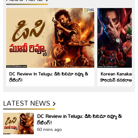
DC Review In Telugu: డిసి సినిమా రివ్యూ &
Korean Kanakaraju
రేటింగ్!
కొరియ‌న్ క‌న‌క‌రాజు సి
LATEST NEWS
DC Review in Telugu: డిసి సినిమా రివ్యూ &
రేటింగ్!
60 mins ago