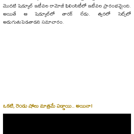
మొదటి షెడ్యూల్‌ ఇటీవల రామోజీ ఫిలింసిటీలో ఇటీవల ప్రారంభమైంది.
అయితే ఆ షెడ్యూల్‌లో తారక్‌ లేడు. త్వరలో సెట్స్‌లో
అడుగుతుపెడతాడని సమాచారం.
ఒకటి, రెండు షోలు మాత్రమే పడ్డాయి.. అయినా!