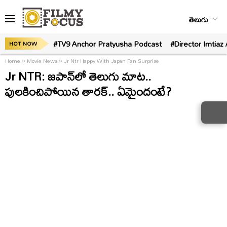
తెలుగు
#TV9 Anchor Pratyusha Podcast
#Director Imtiaz 
HOT NOW
Home
»
Movie News
»
Jr Ntr Happy With Japan Fan Surprise
Jr NTR: జపాన్‌లో తెలుగు మాట..
పులకించిపోయిన తారక్‌.. ఏమైందంటే?