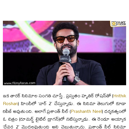
ఇక తారక్‌ సినిమాల సంగతి చూస్తే.. ప్రస్తుతం హృతిక్‌ రోషన్‌తో (
Hrithik
Roshan
) హిందీలో ‘వార్‌ 2’ చేస్తున్నాడు. ఈ సినిమా తెలుగులో కూడా
రిలీజ్‌ అవుతుంది. అలాగే ప్రశాంత్‌ నీల్‌ (
Prashanth Neel
) దర్శకత్వంలో
ఓ చిత్రం (రూమర్డ్‌ టైటిల్‌ డ్రాగన్‌)లో నటిస్తున్నాడు. ఈ రెండూ అయ్యాక
‘దేవర 2’ మొదలవుతుంది అని చెబుతున్నారు. ప్రశాంత్‌ నీల్‌ సినిమా