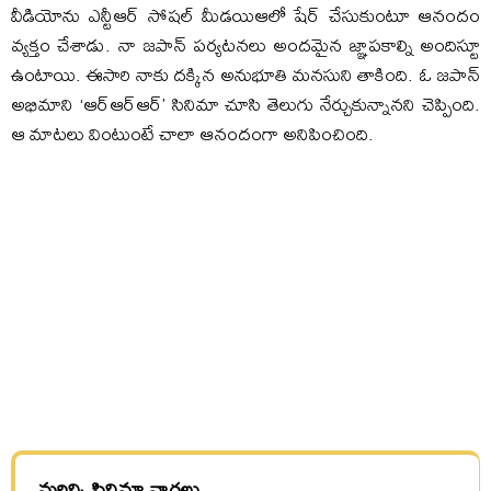
వీడియోను ఎన్టీఆర్‌ సోషల్‌ మీడయిఆలో షేర్‌ చేసుకుంటూ ఆనందం
వ్యక్తం చేశాడు. నా జపాన్‌ పర్యటనలు అందమైన జ్ఞాపకాల్ని అందిస్టూ
ఉంటాయి. ఈసారి నాకు దక్కిన అనుభూతి మనసుని తాకింది. ఓ జపాన్‌
అభిమాని ‘ఆర్‌ఆర్‌ఆర్‌’ సినిమా చూసి తెలుగు నేర్చుకున్నానని చెప్పింది.
ఆ మాటలు వింటుంటే చాలా ఆనందంగా అనిపించింది.
మరిన్ని సినిమా వార్తలు.