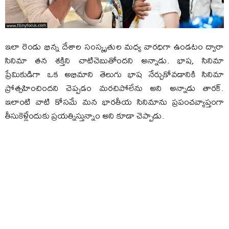
ఇలా రెండు భిన్న దేశాల సంస్కృతుల మధ్య వారధిగా ఉండటం ద్వారా
సినిమా తన శక్తిని చాటిచెబుతోందని అన్నాడు. భాష, సినిమా
ప్రేమికుడిగా ఒక అభిమాని తెలుగు భాష నేర్చుకోవడానికి సినిమా
ప్రోత్సహించిందని చెప్పడం మరచిపోలేను అని అన్నాడు తారక్‌.
ఇలాంటి వాటి కోసమే మన భారతీయ సినిమాను ప్రపంచవ్యాప్తంగా
తీసుకెళ్లేందుకు ప్రయత్నిస్తున్నాం అని కూడా చెప్పాడు.