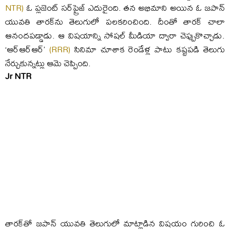
NTR)
ఓ ప్లజెంట్‌ సర్‌ప్రైజ్‌ ఎదురైంది. తన అభిమాని అయిన ఓ జపాన్‌
యువతి తారక్‌ను తెలుగులో పలకరించింది. దీంతో తారక్‌ చాలా
ఆనందపడ్డాడు. ఆ విషయాన్ని సోషల్‌ మీడియా ద్వారా చెప్పుకొచ్చాడు.
‘ఆర్‌ఆర్‌ఆర్‌’
(RRR)
సినిమా చూశాక రెండేళ్ల పాటు కష్టపడి తెలుగు
నేర్చుకున్నట్లు ఆమె చెప్పింది.
Jr NTR
తారక్‌తో జపాన్‌ యువతి తెలుగులో మాట్లాడిన విషయం గురించి ఓ