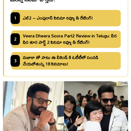
1
ఎల్2 – ఎంపురాన్ సినిమా రివ్యూ & రేటింగ్!
Veera Dheera Soora Part2 Review in Telugu: వీర
2
ధీర శూర పార్ట్ 2 సినిమా రివ్యూ & రేటింగ్!
మజాకా తో పాటు ఈ వీకెండ్ కి ఓటీటీలో సందడి
3
చేయబోతున్న 18 సినిమాలు!