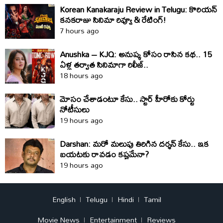
Korean Kanakaraju Review in Telugu: కొరియ‌న్
క‌న‌క‌రాజు సినిమా రివ్యూ & రేటింగ్!
7 hours ago
Anushka – KJQ: అనుష్క కోసం రాసిన కథ.. 15
ఏళ్ల తర్వాత సినిమాగా రిలీజ్‌..
18 hours ago
మోసం చేశాడంటూ కేసు.. స్టార్‌ హీరోకు కోర్టు
నోటీసులు
19 hours ago
Darshan: మరో మలుపు తిరిగిన దర్శన్‌ కేసు.. ఇక
బయటకు రావడం కష్టమేనా?
19 hours ago
English
Telugu
Hindi
Tamil
Movie News
Entertainment
Reviews