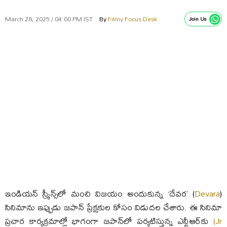
March 28, 2025 / 04:00 PM IST
By
Filmy Focus Desk
Join Us
ఇండియన్‌ స్క్రీన్స్‌లో మంచి విజయం అందుకున్న ‘దేవర’ (
Devara
)
సినిమాను ఇప్పుడు జపాన్ ప్రేక్షకుల కోసం విడుదల చేశారు. ఈ సినిమా
ప్రచార కార్యక్రమాల్లో భాగంగా జపాన్‌లో పర్యటిస్తున్న ఎన్టీఆర్‌కు
(Jr