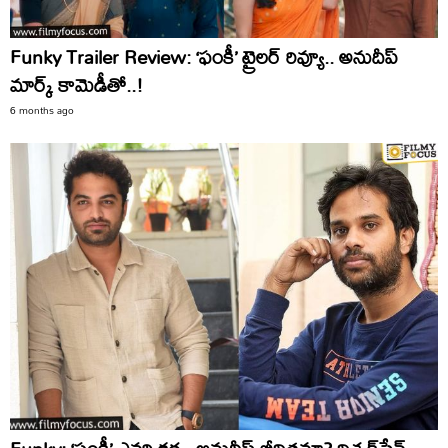
Funky Trailer Review: ‘ఫంకీ’ ట్రైలర్ రివ్యూ.. అనుదీప్
మార్క్ కామెడీతో..!
6 months ago