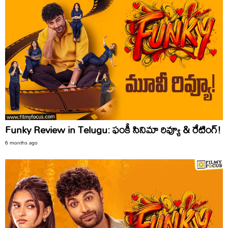
Funky Review in Telugu: ఫంకీ సినిమా రివ్యూ & రేటింగ్!
6 months ago