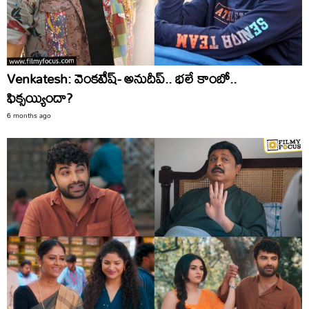
Venkatesh: వెంకటేష్- అనుదీప్.. భలే కాంబో..
ఫిక్సయ్యిందా?
6 months ago