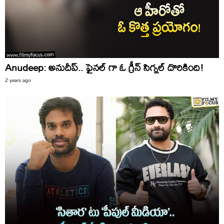
Anudeep: అనుదీప్.. ఫైనల్ గా ఓ గ్రీన్ సిగ్నల్ దొరికింది!
2 years ago