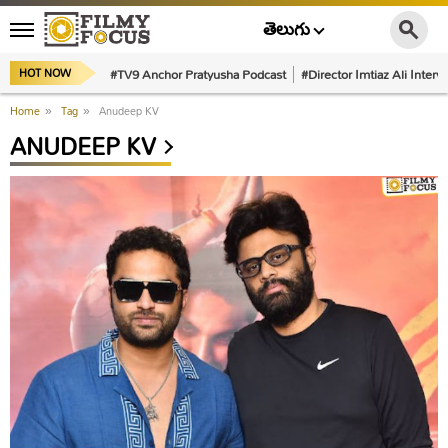
తెలుగు
#TV9 Anchor Pratyusha Podcast
#Director Imtiaz Ali Interv
HOT NOW
Home
»
Tag
»
Anudeep KV
ANUDEEP KV