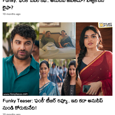
Funky: ‘ఫంకీ’ ఎవరి కథ.. అనుదీప్‌ జీవితమా? విశ్వక్‌సేన్‌
లైఫా?
10 months ago
Funky Teaser: ‘ఫంకీ’ టీజర్ రివ్యూ.. ఇది కదా అనుదీప్
నుండి కోరుకునేది!
10 months ago