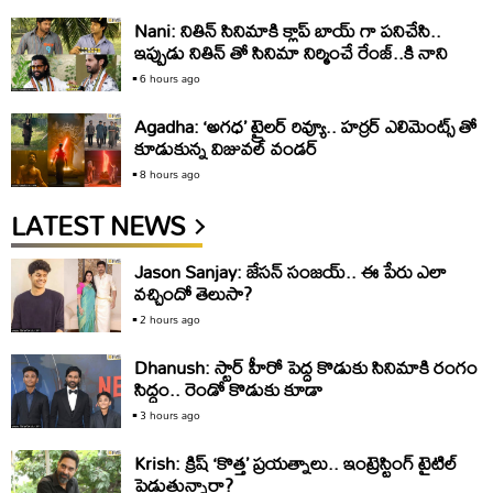
Nani: నితిన్ సినిమాకి క్లాప్ బాయ్ గా పనిచేసి..
ఇప్పుడు నితిన్ తో సినిమా నిర్మించే రేంజ్..కి నాని
6 hours ago
Agadha: ‘అగధ’ ట్రైలర్ రివ్యూ.. హర్రర్ ఎలిమెంట్స్ తో
కూడుకున్న విజువల్ వండర్
8 hours ago
LATEST NEWS
Jason Sanjay: జేసన్‌ సంజయ్‌.. ఈ పేరు ఎలా
వచ్చిందో తెలుసా?
2 hours ago
Dhanush: స్టార్‌ హీరో పెద్ద కొడుకు సినిమాకి రంగం
సిద్ధం.. రెండో కొడుకు కూడా
3 hours ago
Krish: క్రిష్‌ ‘కొత్త’ ప్రయత్నాలు.. ఇంట్రెస్టింగ్‌ టైటిల్‌
పెడుతున్నారా?