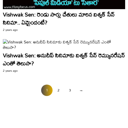
Vishwak Sen: రెండు సార్లు చేతులు మారిన విశ్వక్ సేన్
సినిమా.. ఏమైందంటే?
2 years ago
Vishwak Sen: అనుదీప్ సినిమాకు విశ్వక్ సేన్ రెమ్యునరేషన్
ఎంతో తెలుసా?
2 years ago
1
2
3
→