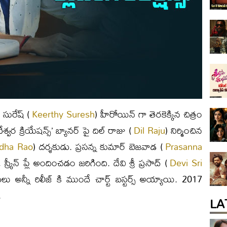
ి సురేష్ (
Keerthy Suresh
) హీరోయిన్ గా తెరకెక్కిన చిత్రం
కటేశ్వర క్రియేషన్స్’ బ్యానర్ పై దిల్ రాజు (
Dil Raju
) నిర్మించిన
adha Rao
) దర్శకుడు. ప్రసన్న కుమార్ బెజవాడ (
Prasanna
్క్రీన్ ప్లే అందించడం జరిగింది. దేవి శ్రీ ప్రసాద్ (
Devi Sri
అన్నీ రిలీజ్ కి ముందే చార్ట్ బస్టర్స్ అయ్యాయి. 2017
.
LA