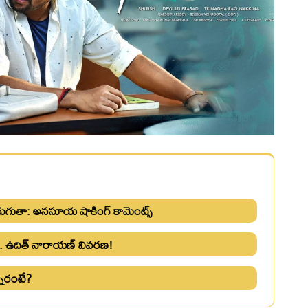
ిరుగుతా: అనసూయ షాకింగ్‌ కామెంట్స్‌
.. ఉదిత్ నారాయణ్ వివరణ!
్నారంటే?