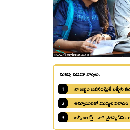
మరిన్ని సినిమా వార్తలు.
1
నా ఇష్టం అవసరమైతే విప్పేసి త
2
అమ్మాయిలతో ముద్దుల వివాదం
3
బన్నీ అరెస్ట్.. నాగ చైతన్య ఏమన