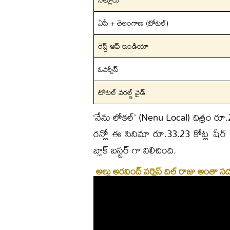
ఏపీ + తెలంగాణ (టోటల్)
రెస్ట్ ఆఫ్ ఇండియా
ఓవర్సీస్
టోటల్ వరల్డ్ వైడ్
‘నేను లోకల్’ (Nenu Local) చిత్రం రూ.20
రన్లో ఈ సినిమా రూ.33.23 కోట్ల షేర్
బ్లాక్ బస్టర్ గా నిలిచింది.
అల్లు అరవింద్‌ వర్సెస్‌ దిల్‌ రాజు అంతా