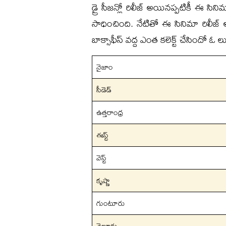
డ్రై సీజన్లో రిలీజ్ అయినప్పటికీ ఈ సిని
సాధించింది. నేటితో ఈ సినిమా రిలీజ్ అ
బాక్సాఫీస్ వద్ద ఎంత కలెక్ట్ చేసిందో ఓ లుక
నైజాం
సీడెడ్
ఉత్తరాంధ్ర
ఈస్ట్
వెస్ట్
కృష్ణా
గుంటూరు
నెల్లూరు