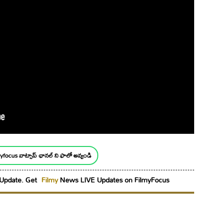
yfocus వాట్సాప్ ఛానల్ ని ఫాలో అవ్వండి
Update. Get
Filmy
News LIVE Updates on FilmyFocus