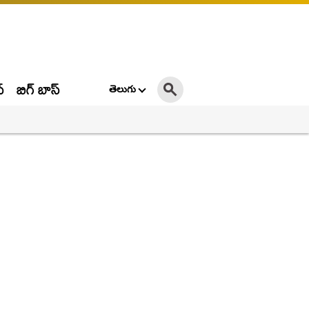
్
బిగ్ బాస్
తెలుగు