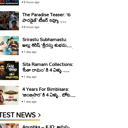
వరుణ్ తేజ్ ఆసక్తికర వ్యాఖ్యలు!
9 hours ago
The Paradise Teaser: ‘ది
పారడైజ్’ టీజర్ రివ్యూ..
తగలబడే రేంజ్లో ఏమీ లేదు!
9 hours ago
Srirastu Subhamastu:
అల్లు శిరీష్ ‘శ్రీరస్తు శుభమస్తు’కి
10 ఏళ్ళు.. టోటల్ కలెక్షన్స్ ఇవే
1 day ago
Sita Ramam Collections:
‘సీతా రామం’ కి 4 ఏళ్ళు..
టోటల్ కలెక్షన్స్ ఇవే
1 day ago
4 Years For Bimbisara:
‘బింబిసార’ కి 4 ఏళ్ళు.. టోటల్
బాక్సాఫీస్ కలెక్షన్స్ ఇవే
1 day ago
TEST NEWS
Anushka – KJQ: అనుష్క