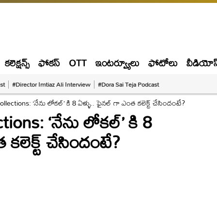
కలెక్షన్స్
ఫోకస్
OTT
ఇంటర్వ్యూలు
ఫోటోలు
వీడియోస
st
#Director Imtiaz Ali Interview
#Dora Sai Teja Podcast
lections: ‘నేను లోకల్’ కి 8 ఏళ్ళు.. ఫైనల్ గా ఎంత కలెక్ట్ చేసిందంటే?
ions: ‘నేను లోకల్’ కి 8
 కలెక్ట్ చేసిందంటే?