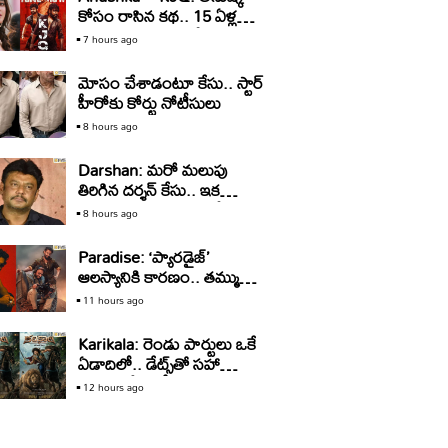
కోసం రాసిన కథ.. 15 ఏళ్ల
తర్వాత సినిమాగా రిలీజ్‌..
7 hours ago
మోసం చేశాడంటూ కేసు.. స్టార్‌
హీరోకు కోర్టు నోటీసులు
8 hours ago
Darshan: మరో మలుపు
తిరిగిన దర్శన్‌ కేసు.. ఇక
బయటకు రావడం కష్టమేనా?
8 hours ago
Paradise: ‘ప్యారడైజ్‌’
ఆలస్యానికి కారణం.. తమ్ముడి
కోసం అన్న రావడమా?
11 hours ago
Karikala: రెండు పార్టులు ఒకే
ఏడాదిలో.. డేట్స్‌తో సహా
అనౌన్స్‌ చేసిన హీరో
12 hours ago