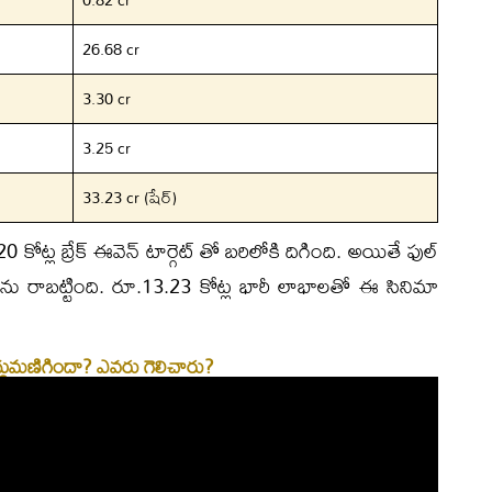
26.68 cr
3.30 cr
3.25 cr
33.23 cr (షేర్)
 కోట్ల బ్రేక్ ఈవెన్ టార్గెట్ తో బరిలోకి దిగింది. అయితే ఫుల్
 ను రాబట్టింది. రూ.13.23 కోట్ల భారీ లాభాలతో ఈ సినిమా
 సద్దుమణిగిందా? ఎవరు గెలిచారు?