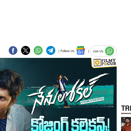
|
Follow Us
|
Join Us
TR