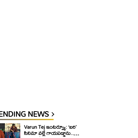
ENDING NEWS
Varun Tej ఇంటర్వ్యూ: ‘బరి’
సినిమా వల్లే గాయపడ్డాను..