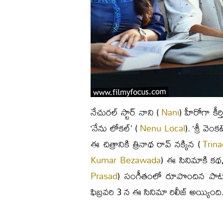
నేచురల్ స్టార్ నాని (
Nani
) హీరోగా కీర్త
‘నేను లోకల్’ (
Nenu Local
). ‘శ్రీ వెం
ఈ చిత్రానికి త్రినాథ రావ్ నక్కిన (
Trin
Kumar Bezawada
) ఈ సినిమాకి కథ, స
Prasad
) సంగీతంలో రూపొందిన పాటలు 
ఫిబ్రవరి 3 న ఈ సినిమా రిలీజ్ అయ్యింది