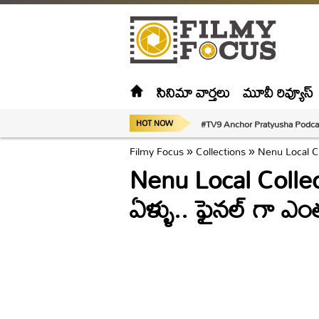
సినిమా వార్తలు
మూవీ రివ్యూస్
#TV9 Anchor Pratyusha Podca
HOT NOW
Filmy Focus
»
Collections
»
Nenu Local Col
Nenu Local Collect
ఏళ్ళు.. ఫైనల్ గా ఎంత