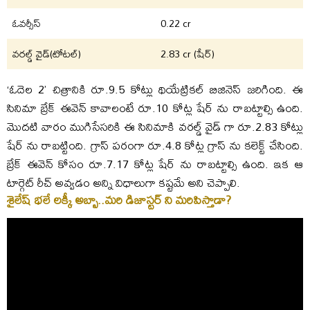
ఓవర్సీస్
0.22 cr
వరల్డ్ వైడ్(టోటల్)
2.83 cr (షేర్)
‘ఓదెల 2’ చిత్రానికి రూ.9.5 కోట్లు థియేట్రికల్ బిజినెస్ జరిగింది. ఈ
సినిమా బ్రేక్ ఈవెన్ కావాలంటే రూ.10 కోట్ల షేర్ ను రాబట్టాల్సి ఉంది.
మొదటి వారం ముగిసేసరికి ఈ సినిమాకి వరల్డ్ వైడ్ గా రూ.2.83 కోట్లు
షేర్ ను రాబట్టింది. గ్రాస్ పరంగా రూ.4.8 కోట్ల గ్రాస్ ను కలెక్ట్ చేసింది.
బ్రేక్ ఈవెన్ కోసం రూ.7.17 కోట్ల షేర్ ను రాబట్టాల్సి ఉంది. ఇక ఆ
టార్గెట్ రీచ్ అవ్వడం అన్ని విధాలుగా కష్టమే అని చెప్పాలి.
శైలేష్ భలే లక్కీ అబ్బా..మరి డిజాస్టర్ ని మరిపిస్తాడా?