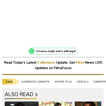
Filmyfocus వాట్సాప్ ఛానల్ ని ఫాలో అవ్వండి
Read Today's Latest
Collections
Update. Get
Filmy
News LIVE
Updates on FilmyFocus
AJANEESH LOKNATH
ASHOK TEJA
ODELA 2
SAMPAT
TAGS
ALSO READ