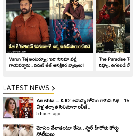
Varun Tej ఇంటర్వ్యూ: ‘బరి’ సినిమా వల్లే
The Paradise Teaser
గాయపడ్డాను.. వరుణ్ తేజ్ ఆసక్తికర వ్యాఖ్యలు!
రివ్యూ.. తగలబడే రేంజ్
LATEST NEWS
Anushka – KJQ: అనుష్క కోసం రాసిన కథ.. 15
ఏళ్ల తర్వాత సినిమాగా రిలీజ్‌..
5 hours ago
మోసం చేశాడంటూ కేసు.. స్టార్‌ హీరోకు కోర్టు
నోటీసులు