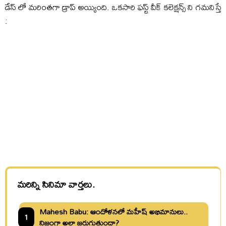
డేస్ లో మరింతగా డ్రాప్ అయ్యింది. ఒకసారి ఫస్ట్ వీక్ కలెక్షన్స్ ని గమనిస్తే
:
మరిన్ని సినిమా వార్తలు.
Mahesh Babu: ఆందోళనలో మహేష్ అభిమానులు..
1
నిజంగా అలా జరుగుతుందా?