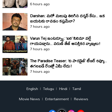
6 hours ago
Darshan: మరో మలుపు తిరిగిన దర్శన్‌ కేసు.. ఇక
బయటకు రావడం కష్టమేనా?
7 hours ago
Varun Tej ఇంటర్వ్యూ: ‘బరి’ సినిమా వల్లే
గాయపడ్డాను.. వరుణ్ తేజ్ ఆసక్తికర వ్యాఖ్యలు!
7 hours ago
The Paradise Teaser: ‘ది పారడైజ్’ టీజర్ రివ్యూ..
తగలబడే రేంజ్లో ఏమీ లేదు!
7 hours ago
English
Telugu
Hindi
Tamil
Movie News
Entertainment
Reviews