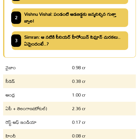
Vishnu Vishal: పండంటి ఆడబిడ్డకు జన్మనిచ్చిన గుత్తా
2
జ్వాల!
Simran: ఆ నటికి సీనియర్ హీరోయిన్ సిమ్రాన్ చురకలు..
3
ఏమైందంటే..?
నైజాం
0.98 cr
సీడెడ్
0.38 cr
ఆంధ్ర
1.00 cr
ఏపీ + తెలంగాణ(టోటల్)
2.36 cr
రెస్ట్ ఆఫ్ ఇండియా
0.17 cr
హిందీ
0.08 cr