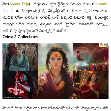
తేజ(
Ashok Teja
) దర్శకుడు. స్టార్ డైరెక్టర్ సంపత్ నంది (
Sampath
Nandi)
ఓ నిర్మాత,దర్శకత్వ పర్యవేక్షకుడిగా కూడా వ్యవహరించారు.
మొదటి రోజు సినిమాకి నెగిటివ్ టాక్ వచ్చింది.సమాధి శిక్ష, పంచాక్షరి
మంత్రం,ఓదెల మల్లన్న దర్శనం వంటి హైలెట్స్ సినిమాలో ఉన్నా…
ఆడియన్స్ పూర్తిస్థాయిలో సంతృప్తి చెందలేదు.
Odela 2 Collections:
మొదటి రోజు సరైన టాక్ రాకపోవడంతో ఓపెనింగ్స్ దెబ్బతిన్నాయి. వీక్