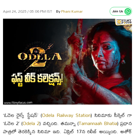
April 24, 2025 / 05:06 PM IST
By
Phani Kumar
Join Us
‘ఓదెల రైల్వే స్టేషన్’ (
Odela Railway Station
) సినిమాకు సీక్వెల్ గా
‘ఓదెల 2’ (
Odela 2
) వచ్చింది. తమన్నా (
Tamannaah Bhatia
) ప్రధాన
పాత్రలో తెరకెక్కిన సినిమా ఇది. ఏప్రిల్ 17న రిలీజ్ అయ్యింది. అశోక్